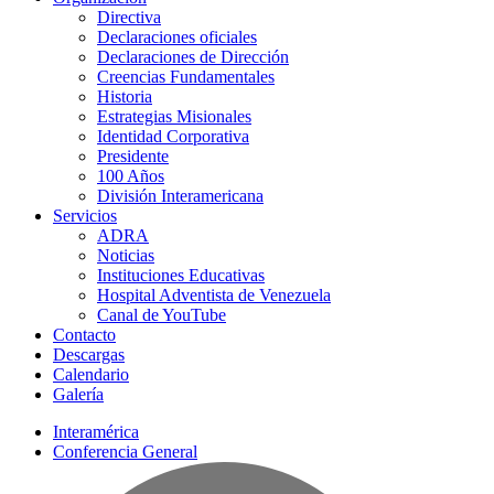
Directiva
Declaraciones oficiales
Declaraciones de Dirección
Creencias Fundamentales
Historia
Estrategias Misionales
Identidad Corporativa
Presidente
100 Años
División Interamericana
Servicios
ADRA
Noticias
Instituciones Educativas
Hospital Adventista de Venezuela
Canal de YouTube
Contacto
Descargas
Calendario
Galería
Interamérica
Conferencia General