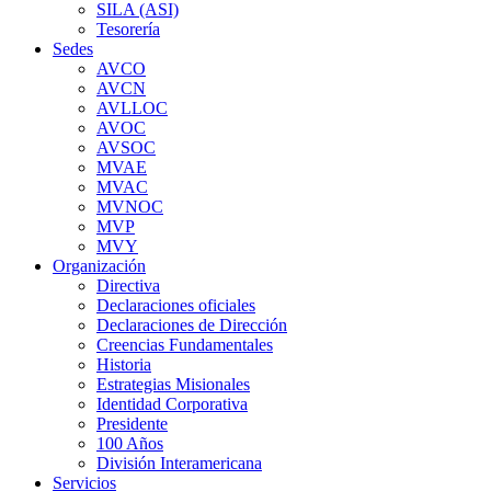
SILA (ASI)
Tesorería
Sedes
AVCO
AVCN
AVLLOC
AVOC
AVSOC
MVAE
MVAC
MVNOC
MVP
MVY
Organización
Directiva
Declaraciones oficiales
Declaraciones de Dirección
Creencias Fundamentales
Historia
Estrategias Misionales
Identidad Corporativa
Presidente
100 Años
División Interamericana
Servicios