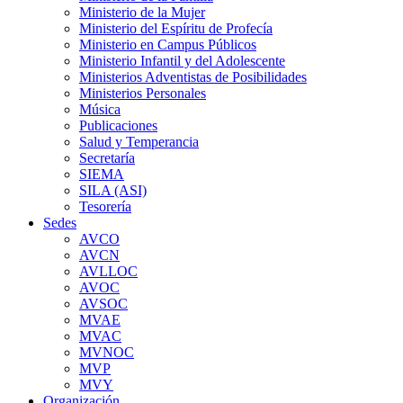
Ministerio de la Mujer
Ministerio del Espíritu de Profecía
Ministerio en Campus Públicos
Ministerio Infantil y del Adolescente
Ministerios Adventistas de Posibilidades
Ministerios Personales
Música
Publicaciones
Salud y Temperancia
Secretaría
SIEMA
SILA (ASI)
Tesorería
Sedes
AVCO
AVCN
AVLLOC
AVOC
AVSOC
MVAE
MVAC
MVNOC
MVP
MVY
Organización