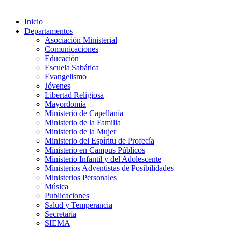
Inicio
Departamentos
Asociación Ministerial
Comunicaciones
Educación
Escuela Sabática
Evangelismo
Jóvenes
Libertad Religiosa
Mayordomía
Ministerio de Capellanía
Ministerio de la Familia
Ministerio de la Mujer
Ministerio del Espíritu de Profecía
Ministerio en Campus Públicos
Ministerio Infantil y del Adolescente
Ministerios Adventistas de Posibilidades
Ministerios Personales
Música
Publicaciones
Salud y Temperancia
Secretaría
SIEMA