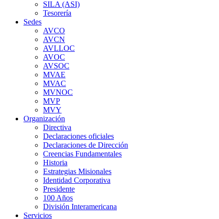
SILA (ASI)
Tesorería
Sedes
AVCO
AVCN
AVLLOC
AVOC
AVSOC
MVAE
MVAC
MVNOC
MVP
MVY
Organización
Directiva
Declaraciones oficiales
Declaraciones de Dirección
Creencias Fundamentales
Historia
Estrategias Misionales
Identidad Corporativa
Presidente
100 Años
División Interamericana
Servicios