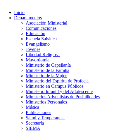
Inicio
Departamentos
Asociación Ministerial
Comunicaciones
Educación
Escuela Sabática
Evangelismo
Jóvenes
Libertad Religiosa
Mayordomía
Ministerio de Capellanía
Ministerio de la Familia
Ministerio de la Mujer
Ministerio del Espíritu de Profecía
Ministerio en Campus Públicos
Ministerio Infantil y del Adolescente
Ministerios Adventistas de Posibilidades
Ministerios Personales
Música
Publicaciones
Salud y Temperancia
Secretaría
SIEMA