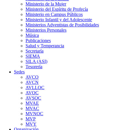
Ministerio de la Mujer
Ministerio del Espíritu de Profecía
Ministerio en Campus Públicos
Ministerio Infantil y del Adolescente
Ministerios Adventistas de Posibilidades
Ministerios Personales
Música
Publicaciones
Salud y Temperancia
Secretaría
SIEMA
SILA (ASI)
Tesorería
Sedes
AVCO
AVCN
AVLLOC
AVOC
AVSOC
MVAE
MVAC
MVNOC
MVP
MVY
Organización