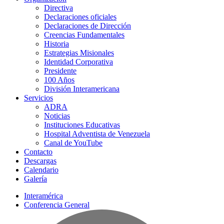
Directiva
Declaraciones oficiales
Declaraciones de Dirección
Creencias Fundamentales
Historia
Estrategias Misionales
Identidad Corporativa
Presidente
100 Años
División Interamericana
Servicios
ADRA
Noticias
Instituciones Educativas
Hospital Adventista de Venezuela
Canal de YouTube
Contacto
Descargas
Calendario
Galería
Interamérica
Conferencia General