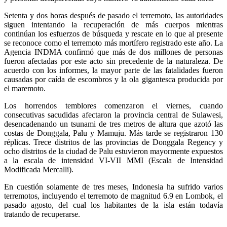
Setenta y dos horas después de pasado el terremoto, las autoridades
siguen intentando la recuperación de más cuerpos mientras
continúan los esfuerzos de búsqueda y rescate en lo que al presente
se reconoce como el terremoto más mortífero registrado este año. La
Agencia INDMA confirmó que más de dos millones de personas
fueron afectadas por este acto sin precedente de la naturaleza. De
acuerdo con los informes, la mayor parte de las fatalidades fueron
causadas por caída de escombros y la ola gigantesca producida por
el maremoto.
Los horrendos temblores comenzaron el viernes, cuando
consecutivas sacudidas afectaron la provincia central de Sulawesi,
desencadenando un tsunami de tres metros de altura que azotó las
costas de Donggala, Palu y Mamuju. Más tarde se registraron 130
réplicas. Trece distritos de las provincias de Donggala Regency y
ocho distritos de la ciudad de Palu estuvieron mayormente expuestos
a la escala de intensidad VI-VII MMI (Escala de Intensidad
Modificada Mercalli).
En cuestión solamente de tres meses, Indonesia ha sufrido varios
terremotos, incluyendo el terremoto de magnitud 6.9 en Lombok, el
pasado agosto, del cual los habitantes de la isla están todavía
tratando de recuperarse.