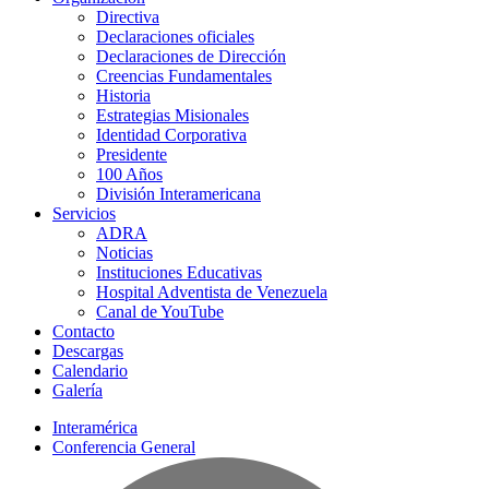
Directiva
Declaraciones oficiales
Declaraciones de Dirección
Creencias Fundamentales
Historia
Estrategias Misionales
Identidad Corporativa
Presidente
100 Años
División Interamericana
Servicios
ADRA
Noticias
Instituciones Educativas
Hospital Adventista de Venezuela
Canal de YouTube
Contacto
Descargas
Calendario
Galería
Interamérica
Conferencia General