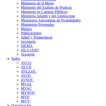
Ministerio de la Mujer
Ministerio del Espíritu de Profecía
Ministerio en Campus Públicos
Ministerio Infantil y del Adolescente
Ministerios Adventistas de Posibilidades
Ministerios Personales
Música
Publicaciones
Salud y Temperancia
Secretaría
SIEMA
SILA (ASI)
Tesorería
Sedes
AVCO
AVCN
AVLLOC
AVOC
AVSOC
MVAE
MVAC
MVNOC
MVP
MVY
Organización