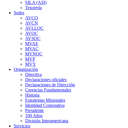
SILA (ASI)
Tesorería
Sedes
AVCO
AVCN
AVLLOC
AVOC
AVSOC
MVAE
MVAC
MVNOC
MVP
MVY
Organización
Directiva
Declaraciones oficiales
Declaraciones de Dirección
Creencias Fundamentales
Historia
Estrategias Misionales
Identidad Corporativa
Presidente
100 Años
División Interamericana
Servicios