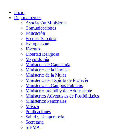
Inicio
Departamentos
Asociación Ministerial
Comunicaciones
Educación
Escuela Sabática
Evangelismo
Jóvenes
Libertad Religiosa
Mayordomía
Ministerio de Capellanía
Ministerio de la Familia
Ministerio de la Mujer
Ministerio del Espíritu de Profecía
Ministerio en Campus Públicos
Ministerio Infantil y del Adolescente
Ministerios Adventistas de Posibilidades
Ministerios Personales
Música
Publicaciones
Salud y Temperancia
Secretaría
SIEMA