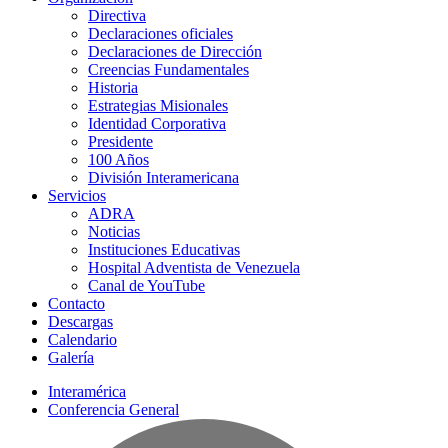
Directiva
Declaraciones oficiales
Declaraciones de Dirección
Creencias Fundamentales
Historia
Estrategias Misionales
Identidad Corporativa
Presidente
100 Años
División Interamericana
Servicios
ADRA
Noticias
Instituciones Educativas
Hospital Adventista de Venezuela
Canal de YouTube
Contacto
Descargas
Calendario
Galería
Interamérica
Conferencia General