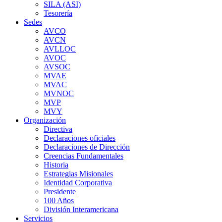
SILA (ASI)
Tesorería
Sedes
AVCO
AVCN
AVLLOC
AVOC
AVSOC
MVAE
MVAC
MVNOC
MVP
MVY
Organización
Directiva
Declaraciones oficiales
Declaraciones de Dirección
Creencias Fundamentales
Historia
Estrategias Misionales
Identidad Corporativa
Presidente
100 Años
División Interamericana
Servicios