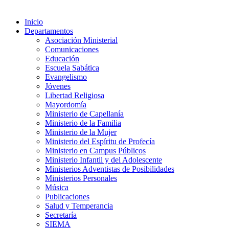
Inicio
Departamentos
Asociación Ministerial
Comunicaciones
Educación
Escuela Sabática
Evangelismo
Jóvenes
Libertad Religiosa
Mayordomía
Ministerio de Capellanía
Ministerio de la Familia
Ministerio de la Mujer
Ministerio del Espíritu de Profecía
Ministerio en Campus Públicos
Ministerio Infantil y del Adolescente
Ministerios Adventistas de Posibilidades
Ministerios Personales
Música
Publicaciones
Salud y Temperancia
Secretaría
SIEMA