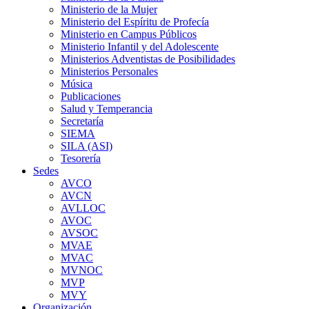
Ministerio de la Mujer
Ministerio del Espíritu de Profecía
Ministerio en Campus Públicos
Ministerio Infantil y del Adolescente
Ministerios Adventistas de Posibilidades
Ministerios Personales
Música
Publicaciones
Salud y Temperancia
Secretaría
SIEMA
SILA (ASI)
Tesorería
Sedes
AVCO
AVCN
AVLLOC
AVOC
AVSOC
MVAE
MVAC
MVNOC
MVP
MVY
Organización