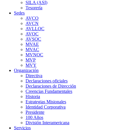
SILA (ASI)
Tesorería
Sedes
AVCO
AVCN
AVLLOC
AVOC
AVSOC
MVAE
MVAC
MVNOC
MVP
MVY
Organización
Directiva
Declaraciones oficiales
Declaraciones de Dirección
Creencias Fundamentales
Historia
Estrategias Misionales
Identidad Corporativa
Presidente
100 Años
División Interamericana
Servicios