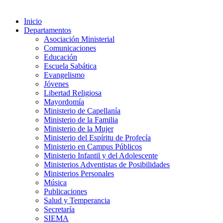
Inicio
Departamentos
Asociación Ministerial
Comunicaciones
Educación
Escuela Sabática
Evangelismo
Jóvenes
Libertad Religiosa
Mayordomía
Ministerio de Capellanía
Ministerio de la Familia
Ministerio de la Mujer
Ministerio del Espíritu de Profecía
Ministerio en Campus Públicos
Ministerio Infantil y del Adolescente
Ministerios Adventistas de Posibilidades
Ministerios Personales
Música
Publicaciones
Salud y Temperancia
Secretaría
SIEMA