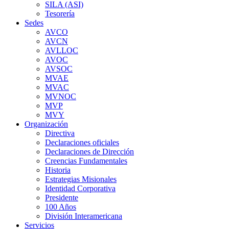
SILA (ASI)
Tesorería
Sedes
AVCO
AVCN
AVLLOC
AVOC
AVSOC
MVAE
MVAC
MVNOC
MVP
MVY
Organización
Directiva
Declaraciones oficiales
Declaraciones de Dirección
Creencias Fundamentales
Historia
Estrategias Misionales
Identidad Corporativa
Presidente
100 Años
División Interamericana
Servicios