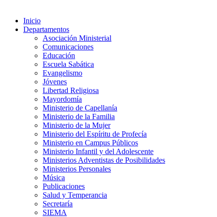
Inicio
Departamentos
Asociación Ministerial
Comunicaciones
Educación
Escuela Sabática
Evangelismo
Jóvenes
Libertad Religiosa
Mayordomía
Ministerio de Capellanía
Ministerio de la Familia
Ministerio de la Mujer
Ministerio del Espíritu de Profecía
Ministerio en Campus Públicos
Ministerio Infantil y del Adolescente
Ministerios Adventistas de Posibilidades
Ministerios Personales
Música
Publicaciones
Salud y Temperancia
Secretaría
SIEMA