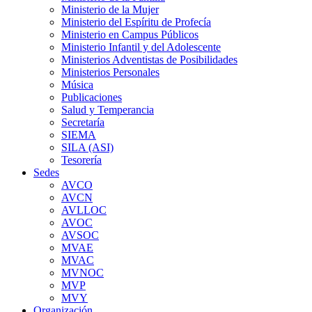
Ministerio de la Mujer
Ministerio del Espíritu de Profecía
Ministerio en Campus Públicos
Ministerio Infantil y del Adolescente
Ministerios Adventistas de Posibilidades
Ministerios Personales
Música
Publicaciones
Salud y Temperancia
Secretaría
SIEMA
SILA (ASI)
Tesorería
Sedes
AVCO
AVCN
AVLLOC
AVOC
AVSOC
MVAE
MVAC
MVNOC
MVP
MVY
Organización