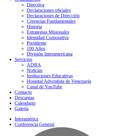
Directiva
Declaraciones oficiales
Declaraciones de Dirección
Creencias Fundamentales
Historia
Estrategias Misionales
Identidad Corporativa
Presidente
100 Años
División Interamericana
Servicios
ADRA
Noticias
Instituciones Educativas
Hospital Adventista de Venezuela
Canal de YouTube
Contacto
Descargas
Calendario
Galería
Interamérica
Conferencia General