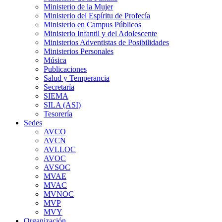
Ministerio de la Mujer
Ministerio del Espíritu de Profecía
Ministerio en Campus Públicos
Ministerio Infantil y del Adolescente
Ministerios Adventistas de Posibilidades
Ministerios Personales
Música
Publicaciones
Salud y Temperancia
Secretaría
SIEMA
SILA (ASI)
Tesorería
Sedes
AVCO
AVCN
AVLLOC
AVOC
AVSOC
MVAE
MVAC
MVNOC
MVP
MVY
Organización