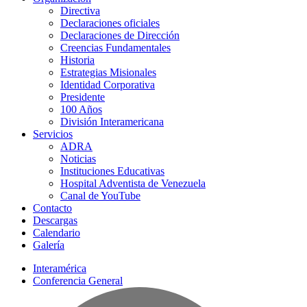
Directiva
Declaraciones oficiales
Declaraciones de Dirección
Creencias Fundamentales
Historia
Estrategias Misionales
Identidad Corporativa
Presidente
100 Años
División Interamericana
Servicios
ADRA
Noticias
Instituciones Educativas
Hospital Adventista de Venezuela
Canal de YouTube
Contacto
Descargas
Calendario
Galería
Interamérica
Conferencia General