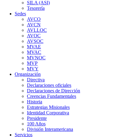
SILA (ASI)
Tesorería
Sedes
AVCO
AVCN
AVLLOC
AVOC
AVSOC
MVAE
MVAC
MVNOC
MVP
MVY
Organización
Directiva
Declaraciones oficiales
Declaraciones de Dirección
Creencias Fundamentales
Historia
Estrategias Misionales
Identidad Corporativa
Presidente
100 Años
División Interamericana
Servicios