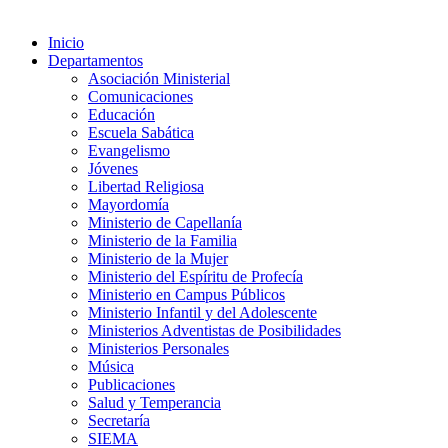
Inicio
Departamentos
Asociación Ministerial
Comunicaciones
Educación
Escuela Sabática
Evangelismo
Jóvenes
Libertad Religiosa
Mayordomía
Ministerio de Capellanía
Ministerio de la Familia
Ministerio de la Mujer
Ministerio del Espíritu de Profecía
Ministerio en Campus Públicos
Ministerio Infantil y del Adolescente
Ministerios Adventistas de Posibilidades
Ministerios Personales
Música
Publicaciones
Salud y Temperancia
Secretaría
SIEMA