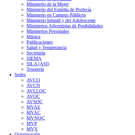
Ministerio de la Mujer
Ministerio del Espíritu de Profecía
Ministerio en Campus Públicos
Ministerio Infantil y del Adolescente
Ministerios Adventistas de Posibilidades
Ministerios Personales
Música
Publicaciones
Salud y Temperancia
Secretaría
SIEMA
SILA (ASI)
Tesorería
Sedes
AVCO
AVCN
AVLLOC
AVOC
AVSOC
MVAE
MVAC
MVNOC
MVP
MVY
Organización