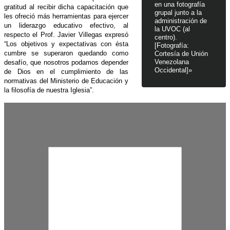
en una fotografía
gratitud al recibir dicha capacitación que
grupal junto a la
les ofreció más herramientas para ejercer
administración de
un liderazgo educativo efectivo, al
la UVOC (al
respecto el Prof. Javier Villegas expresó
centro).
“Los objetivos y expectativas con ésta
[Fotografía:
cumbre se superaron quedando como
Cortesía de Unión
Venezolana
desafío, que nosotros podamos depender
Occidental]»
de Dios en el cumplimiento de las
normativas del Ministerio de Educación y
la filosofía de nuestra Iglesia”.