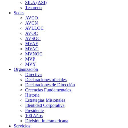
SILA (ASI)
Tesorería
Sedes
AVCO
AVCN
AVLLOC
AVOC
AVSOC
MVAE
MVAC
MVNOC
MVP
MVY
Organización
Directiva
Declaraciones oficiales
Declaraciones de Dirección
Creencias Fundamentales
Historia
Estrategias Misionales
Identidad Corporativa
Presidente
100 Años
División Interamericana
Servicios