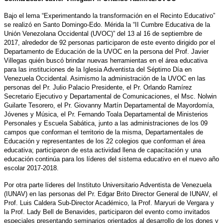
Bajo el lema “Experimentando la transformación en el Recinto Educativo”
se realizó en Santo Domingo-Edo. Mérida la “II Cumbre Educativa de la
Unión Venezolana Occidental (UVOC)” del 13 al 16 de septiembre de
2017, alrededor de 92 personas participaron de este evento dirigido por el
Departamento de Educación de la UVOC en la persona del Prof. Javier
Villegas quién buscó brindar nuevas herramientas en el área educativa
para las instituciones de la Iglesia Adventista del Séptimo Día en
Venezuela Occidental. Asimismo la administración de la UVOC en las
personas del Pr. Julio Palacio Presidente, el Pr. Orlando Ramírez
Secretario Ejecutivo y Departamental de Comunicaciones, el Msc. Nolwin
Guilarte Tesorero, el Pr. Giovanny Martín Departamental de Mayordomía,
Jóvenes y Música, el Pr. Fernando Toala Departamental de Ministerios
Personales y Escuela Sabática, junto a las administraciones de los 09
campos que conforman el territorio de la misma, Departamentales de
Educación y representantes de los 22 colegios que conforman el área
educativa; participaron de esta actividad llena de capacitación y una
educación continúa para los líderes del sistema educativo en el nuevo año
escolar 2017-2018.
Por otra parte líderes del Instituto Universitario Adventista de Venezuela
(IUNAV) en las personas del Pr. Edgar Brito Director General de IUNAV, el
Prof. Luis Caldera Sub-Director Académico, la Prof. Maryuri de Vergara y
la Prof. Lady Bell de Benavides, participaron del evento como invitados
especiales presentando seminarios orientados al desarrollo de los dones y