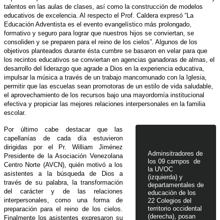
talentos en las aulas de clases, así como la construcción de modelos
educativos de excelencia. Al respecto el Prof. Caldera expresó “La
Educación Adventista es el evento evangelístico más prolongado,
formativo y seguro para lograr que nuestros hijos se conviertan, se
consoliden y se preparen para el reino de los cielos”. Algunos de los
objetivos planteados durante ésta cumbre se basaron en velar para que
los recintos educativos se conviertan en agencias ganadoras de almas, el
desarrollo del liderazgo que agrade a Dios en la experiencia educativa,
impulsar la música a través de un trabajo mancomunado con la Iglesia,
permitir que las escuelas sean promotoras de un estilo de vida saludable,
el aprovechamiento de los recursos bajo una mayordomía institucional
efectiva y propiciar las mejores relaciones interpersonales en la familia
escolar.
Por último cabe destacar que las
capellanías de cada día estuvieron
dirigidas por el Pr. William Jiménez
Adminsitradores de
Presidente de la Asociación Venezolana
los 09 campos de
Centro Norte (AVCN), quién motivó a los
la UVOC
asistentes a la búsqueda de Dios a
(izquierda) y
través de su palabra, la transformación
departamentales de
del carácter y de las relaciones
educación de los
interpersonales, como una forma de
22 Colegios del
territorio occidental
preparación para el reino de los cielos.
(derecha), posan
Finalmente los asistentes expresaron su