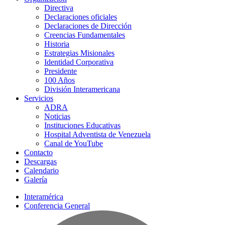
Directiva
Declaraciones oficiales
Declaraciones de Dirección
Creencias Fundamentales
Historia
Estrategias Misionales
Identidad Corporativa
Presidente
100 Años
División Interamericana
Servicios
ADRA
Noticias
Instituciones Educativas
Hospital Adventista de Venezuela
Canal de YouTube
Contacto
Descargas
Calendario
Galería
Interamérica
Conferencia General