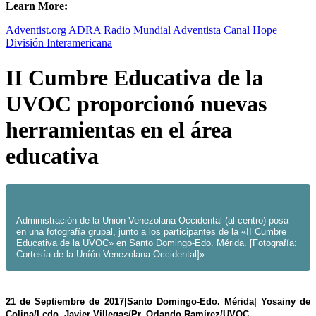
Learn More:
Adventist.org
ADRA
Radio Mundial Adventista
Canal Hope
División Interamericana
II Cumbre Educativa de la
UVOC proporcionó nuevas
herramientas en el área
educativa
Administración de la Unión Venezolana Occidental (al centro) posa
en una fotografía grupal, junto a los participantes de la «II Cumbre
Educativa de la UVOC» en Santo Domingo-Edo. Mérida. [Fotografía:
Cortesía de la Uníón Venezolana Occidental]»
21 de Septiembre de 2017|Santo Domingo-Edo. Mérida| Yosainy de
Colina/Lcdo. Javier Villegas/Pr. Orlando Ramírez/UVOC