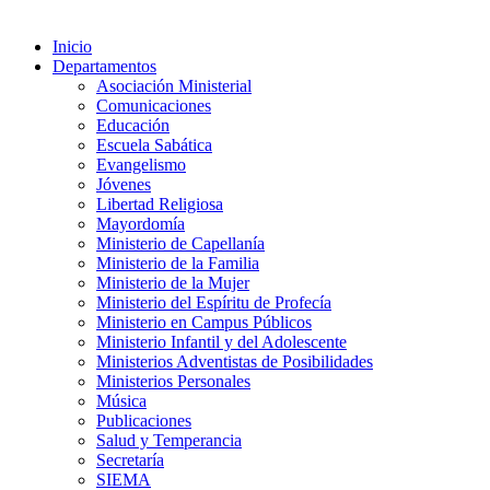
Inicio
Departamentos
Asociación Ministerial
Comunicaciones
Educación
Escuela Sabática
Evangelismo
Jóvenes
Libertad Religiosa
Mayordomía
Ministerio de Capellanía
Ministerio de la Familia
Ministerio de la Mujer
Ministerio del Espíritu de Profecía
Ministerio en Campus Públicos
Ministerio Infantil y del Adolescente
Ministerios Adventistas de Posibilidades
Ministerios Personales
Música
Publicaciones
Salud y Temperancia
Secretaría
SIEMA