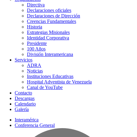
Directiva
Declaraciones oficiales
Declaraciones de Dirección
Creencias Fundamentales
Historia
Estrategias Misionales
Identidad Corporativa
Presidente
100 Años
División Interamericana
Servicios
ADRA
Noticias
Instituciones Educativas
Hospital Adventista de Venezuela
Canal de YouTube
Contacto
Descargas
Calendario
Galería
Interamérica
Conferencia General