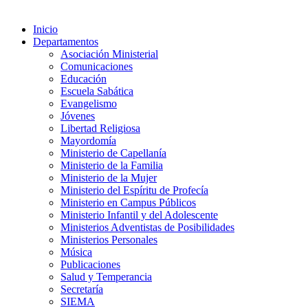
Inicio
Departamentos
Asociación Ministerial
Comunicaciones
Educación
Escuela Sabática
Evangelismo
Jóvenes
Libertad Religiosa
Mayordomía
Ministerio de Capellanía
Ministerio de la Familia
Ministerio de la Mujer
Ministerio del Espíritu de Profecía
Ministerio en Campus Públicos
Ministerio Infantil y del Adolescente
Ministerios Adventistas de Posibilidades
Ministerios Personales
Música
Publicaciones
Salud y Temperancia
Secretaría
SIEMA