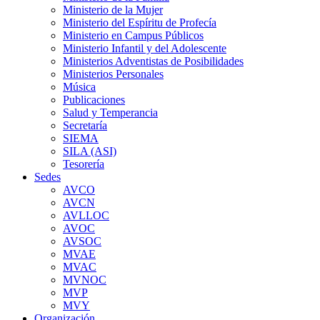
Ministerio de la Mujer
Ministerio del Espíritu de Profecía
Ministerio en Campus Públicos
Ministerio Infantil y del Adolescente
Ministerios Adventistas de Posibilidades
Ministerios Personales
Música
Publicaciones
Salud y Temperancia
Secretaría
SIEMA
SILA (ASI)
Tesorería
Sedes
AVCO
AVCN
AVLLOC
AVOC
AVSOC
MVAE
MVAC
MVNOC
MVP
MVY
Organización