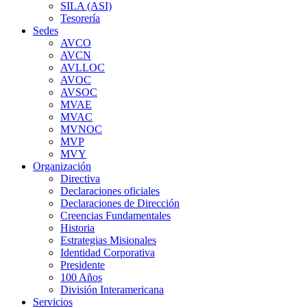
SILA (ASI)
Tesorería
Sedes
AVCO
AVCN
AVLLOC
AVOC
AVSOC
MVAE
MVAC
MVNOC
MVP
MVY
Organización
Directiva
Declaraciones oficiales
Declaraciones de Dirección
Creencias Fundamentales
Historia
Estrategias Misionales
Identidad Corporativa
Presidente
100 Años
División Interamericana
Servicios