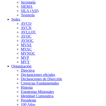
Secretaría
SIEMA
SILA (ASI)
Tesorería
Sedes
AVCO
AVCN
AVLLOC
AVOC
AVSOC
MVAE
MVAC
MVNOC
MVP
MVY
Organización
Directiva
Declaraciones oficiales
Declaraciones de Dirección
Creencias Fundamentales
Historia
Estrategias Misionales
Identidad Corporativa
Presidente
100 Años