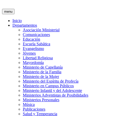
menu
Inicio
Departamentos
Asociación Ministerial
Comunicaciones
Educación
Escuela Sabática
Evangelismo
Jóvenes
Libertad Religiosa
Mayordomía
Ministerio de Capellanía
Ministerio de la Familia
Ministerio de la Mujer
Ministerio del Espíritu de Profecía
Ministerio en Campus Públicos
Ministerio Infantil y del Adolescente
Ministerios Adventistas de Posibilidades
Ministerios Personales
Música
Publicaciones
Salud y Temperancia