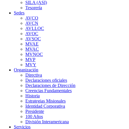
SILA (ASI)
Tesorería
Sedes
AVCO
AVCN
AVLLOC
AVOC
AVSOC
MVAE
MVAC
MVNOC
MVP
MVY
Organización
Directiva
Declaraciones oficiales
Declaraciones de Dirección
Creencias Fundamentales
Historia
Estrategias Misionales
Identidad Corporativa
Presidente
100 Años
División Interamericana
Servicios