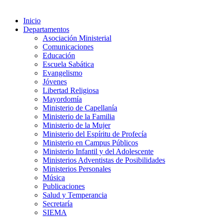
Inicio
Departamentos
Asociación Ministerial
Comunicaciones
Educación
Escuela Sabática
Evangelismo
Jóvenes
Libertad Religiosa
Mayordomía
Ministerio de Capellanía
Ministerio de la Familia
Ministerio de la Mujer
Ministerio del Espíritu de Profecía
Ministerio en Campus Públicos
Ministerio Infantil y del Adolescente
Ministerios Adventistas de Posibilidades
Ministerios Personales
Música
Publicaciones
Salud y Temperancia
Secretaría
SIEMA