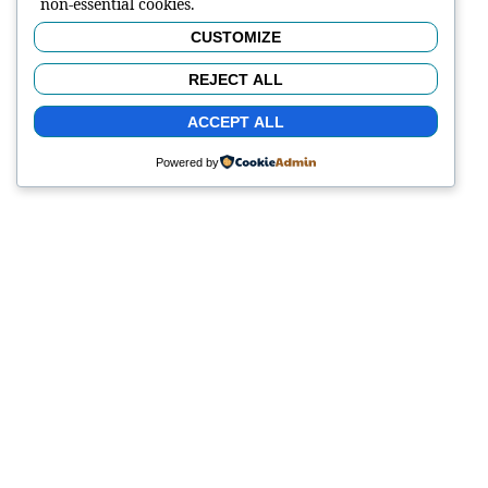
non-essential cookies.
CUSTOMIZE
REJECT ALL
ACCEPT ALL
Powered by
Av. Venezuela entre Av. Bracamontes y Av. Los leones
Barquisimeto , Lara 3001 Venezuela
+58 (0251) 2553355