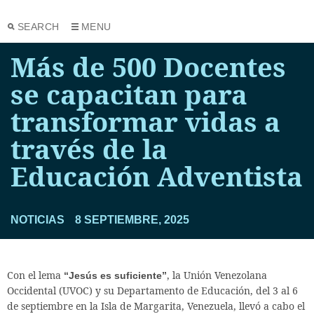
SEARCH
MENU
Más de 500 Docentes
se capacitan para
transformar vidas a
través de la
Educación Adventista
NOTICIAS
8 SEPTIEMBRE, 2025
Con el lema
, la Unión Venezolana
“Jesús es suficiente”
Occidental (UVOC) y su Departamento de Educación, del 3 al 6
de septiembre en la Isla de Margarita, Venezuela, llevó a cabo el