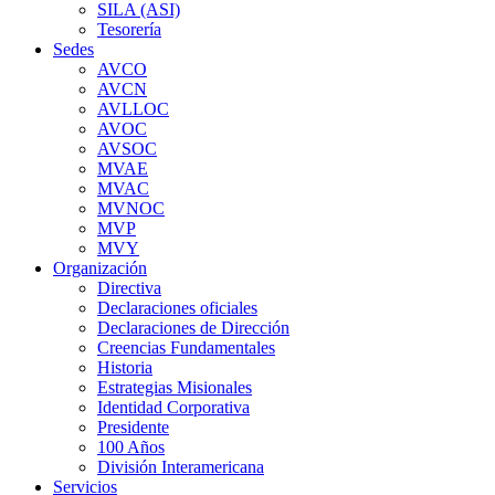
SILA (ASI)
Tesorería
Sedes
AVCO
AVCN
AVLLOC
AVOC
AVSOC
MVAE
MVAC
MVNOC
MVP
MVY
Organización
Directiva
Declaraciones oficiales
Declaraciones de Dirección
Creencias Fundamentales
Historia
Estrategias Misionales
Identidad Corporativa
Presidente
100 Años
División Interamericana
Servicios