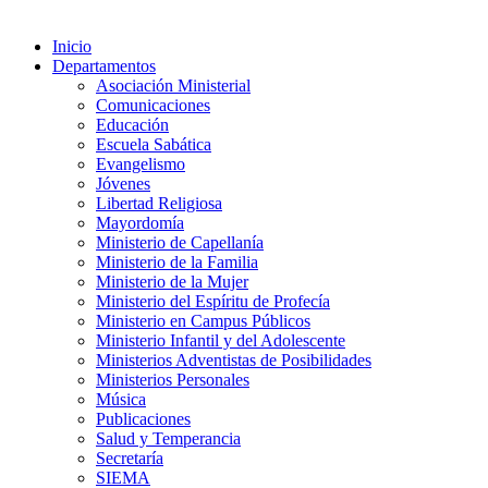
Inicio
Departamentos
Asociación Ministerial
Comunicaciones
Educación
Escuela Sabática
Evangelismo
Jóvenes
Libertad Religiosa
Mayordomía
Ministerio de Capellanía
Ministerio de la Familia
Ministerio de la Mujer
Ministerio del Espíritu de Profecía
Ministerio en Campus Públicos
Ministerio Infantil y del Adolescente
Ministerios Adventistas de Posibilidades
Ministerios Personales
Música
Publicaciones
Salud y Temperancia
Secretaría
SIEMA