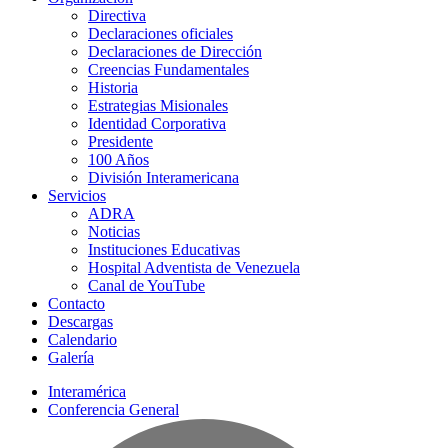
Directiva
Declaraciones oficiales
Declaraciones de Dirección
Creencias Fundamentales
Historia
Estrategias Misionales
Identidad Corporativa
Presidente
100 Años
División Interamericana
Servicios
ADRA
Noticias
Instituciones Educativas
Hospital Adventista de Venezuela
Canal de YouTube
Contacto
Descargas
Calendario
Galería
Interamérica
Conferencia General