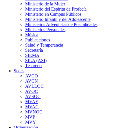
Ministerio de la Mujer
Ministerio del Espíritu de Profecía
Ministerio en Campus Públicos
Ministerio Infantil y del Adolescente
Ministerios Adventistas de Posibilidades
Ministerios Personales
Música
Publicaciones
Salud y Temperancia
Secretaría
SIEMA
SILA (ASI)
Tesorería
Sedes
AVCO
AVCN
AVLLOC
AVOC
AVSOC
MVAE
MVAC
MVNOC
MVP
MVY
Organización