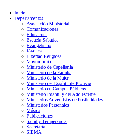
Inicio
Departamentos
Asociación Ministerial
Comunicaciones
Educación
Escuela Sabática
Evangelismo
Jóvenes
Libertad Religiosa
Mayordomía
Ministerio de Capellanía
Ministerio de la Familia
Ministerio de la Mujer
Ministerio del Espíritu de Profecía
Ministerio en Campus Públicos
Ministerio Infantil y del Adolescente
Ministerios Adventistas de Posibilidades
Ministerios Personales
Música
Publicaciones
Salud y Temperancia
Secretaría
SIEMA