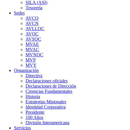
SILA (ASI)
Tesorería
Sedes
AVCO
AVCN
AVLLOC
AVOC
AVSOC
MVAE
MVAC
MVNOC
MVP
MVY
Organización
Directiva
Declaraciones oficiales
Declaraciones de Dirección
Creencias Fundamentales
Historia
Estrategias Misionales
Identidad Corporativa
Presidente
100 Años
División Interamericana
Servicios