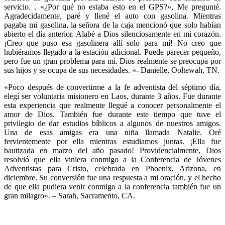
servicio. . «¿Por qué no estaba esto en el GPS?», Me pregunté.
Agradecidamente, paré y llené el auto con gasolina. Mientras
pagaba mi gasolina, la señora de la caja mencionó que solo habían
abierto el día anterior. Alabé a Dios silenciosamente en mi corazón.
¡Creo que puso esa gasolinera allí solo para mí! No creo que
hubiéramos llegado a la estación adicional. Puede parecer pequeño,
pero fue un gran problema para mí. Dios realmente se preocupa por
sus hijos y se ocupa de sus necesidades. «- Danielle, Ooltewah, TN.
«Poco después de convertirme a la fe adventista del séptimo día,
elegí ser voluntaria misionero en Laos, durante 3 años. Fue durante
esta experiencia que realmente llegué a conocer personalmente el
amor de Dios. También fue durante este tiempo que tuve el
privilegio de dar estudios bíblicos a algunos de nuestros amigos.
Una de esas amigas era una niña llamada Natalie. Oré
fervientemente por ella mientras estudiamos juntas. ¡Ella fue
bautizada en marzo del año pasado! Providencialmente, Dios
resolvió que ella viniera conmigo a la Conferencia de Jóvenes
Adventistas para Cristo, celebrada en Phoenix, Arizona, en
diciembre. Su conversión fue una respuesta a mi oración, y el hecho
de que ella pudiera venir conmigo a la conferencia también fue un
gran milagro». – Sarah, Sacramento, CA.