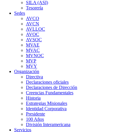
SILA (ASI)
Tesorería
Sedes
AVCO
AVCN
AVLLOC
AVOC
AVSOC
MVAE
MVAC
MVNOC
MVP
MVY
Organización
Directiva
Declaraciones oficiales
Declaraciones de Dirección
Creencias Fundamentales
Historia
Estrategias Misionales
Identidad Corporativa
Presidente
100 Años
División Interamericana
Servicios