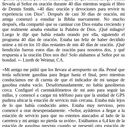
llevarla al Señor en oración durante 40 días mientras seguía el libro
de Dennis Smith, «40 días: oración y devociones para revivir tu
experiencia con Dios”. Después de casi 30 días de oración, mi
amiga comenzó a estudiar la Biblia nuevamente. No mucho
después, ella compartió que su caminar con Dios estaba creciendo y
que realmente amaba estudiar la Palabra de Dios. ¡Qué milagro!
Luego le dije que había estado orando por ella, siguiendo el
programa 40 días de oración. Estaba tan feliz de haber decidido
unirse a mí en los 10 días restantes de mis 40 días de oración. ¡Qué
bendición fueron estos días de oración para nosotros dos, y qué
respuesta a la oración Dios nos dio! Solo alabamos al Señor por su
bondad. «- Lizeth de Weimar, CA.
«Mi amigo me pidió que los llevara al aeropuerto un día. Pensé que
tenía suficiente gasolina para llegar hasta el final, pero mientras
conducíamos me di cuenta de que el indicador de mi tanque de
gasolina estaba vacío. Desafortunadamente, no había gasolineras
cerca. Configuré el cuentakilómetros de mi auto para seguir las
millas, y comencé a cargar mi teléfono para que la unidad de GPS
pudiera ubicar la estación de servicio más cercana. Estaba más lejos
de lo que había conducido antes. Estaba muy nervioso, pero
comencé a orar desesperadamente. «Señor, ayúdenos a llegar a la
estación de servicio para que no estemos atascados al lado de la
carretera y mi amigo no pierda su avión». Estábamos a 6,4 km de la
estación de gasolina prevista cuando se presentó otra estación de