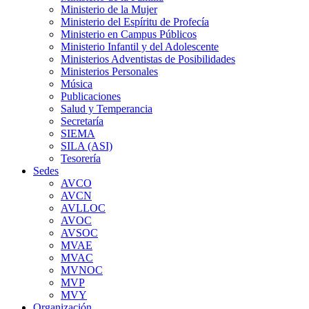
Ministerio de la Mujer
Ministerio del Espíritu de Profecía
Ministerio en Campus Públicos
Ministerio Infantil y del Adolescente
Ministerios Adventistas de Posibilidades
Ministerios Personales
Música
Publicaciones
Salud y Temperancia
Secretaría
SIEMA
SILA (ASI)
Tesorería
Sedes
AVCO
AVCN
AVLLOC
AVOC
AVSOC
MVAE
MVAC
MVNOC
MVP
MVY
Organización