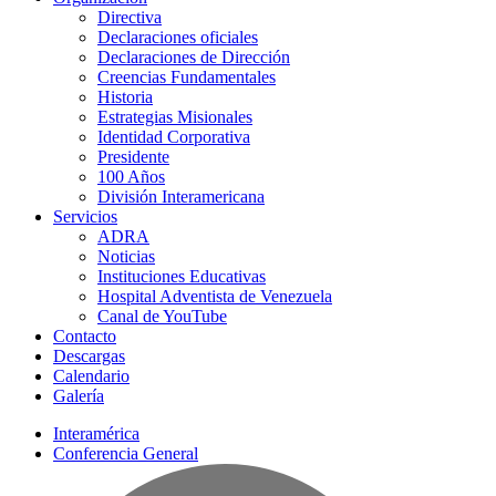
Directiva
Declaraciones oficiales
Declaraciones de Dirección
Creencias Fundamentales
Historia
Estrategias Misionales
Identidad Corporativa
Presidente
100 Años
División Interamericana
Servicios
ADRA
Noticias
Instituciones Educativas
Hospital Adventista de Venezuela
Canal de YouTube
Contacto
Descargas
Calendario
Galería
Interamérica
Conferencia General