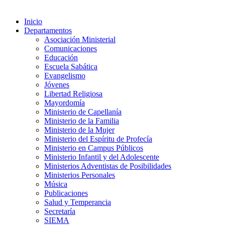
Inicio
Departamentos
Asociación Ministerial
Comunicaciones
Educación
Escuela Sabática
Evangelismo
Jóvenes
Libertad Religiosa
Mayordomía
Ministerio de Capellanía
Ministerio de la Familia
Ministerio de la Mujer
Ministerio del Espíritu de Profecía
Ministerio en Campus Públicos
Ministerio Infantil y del Adolescente
Ministerios Adventistas de Posibilidades
Ministerios Personales
Música
Publicaciones
Salud y Temperancia
Secretaría
SIEMA