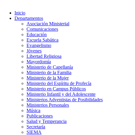
Inicio
Departamentos
Asociación Ministerial
Comunicaciones
Educación
Escuela Sabática
Evangelismo
Jóvenes
Libertad Religiosa
Mayordomía
Ministerio de Capellanía
Ministerio de la Familia
Ministerio de la Mujer
Ministerio del Espíritu de Profecía
Ministerio en Campus Públicos
Ministerio Infantil y del Adolescente
Ministerios Adventistas de Posibilidades
Ministerios Personales
Música
Publicaciones
Salud y Temperancia
Secretaría
SIEMA