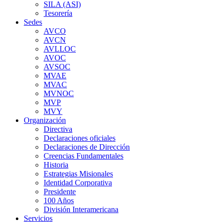
SILA (ASI)
Tesorería
Sedes
AVCO
AVCN
AVLLOC
AVOC
AVSOC
MVAE
MVAC
MVNOC
MVP
MVY
Organización
Directiva
Declaraciones oficiales
Declaraciones de Dirección
Creencias Fundamentales
Historia
Estrategias Misionales
Identidad Corporativa
Presidente
100 Años
División Interamericana
Servicios