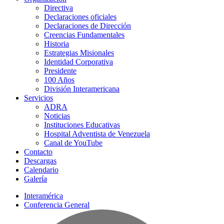
Directiva
Declaraciones oficiales
Declaraciones de Dirección
Creencias Fundamentales
Historia
Estrategias Misionales
Identidad Corporativa
Presidente
100 Años
División Interamericana
Servicios
ADRA
Noticias
Instituciones Educativas
Hospital Adventista de Venezuela
Canal de YouTube
Contacto
Descargas
Calendario
Galería
Interamérica
Conferencia General