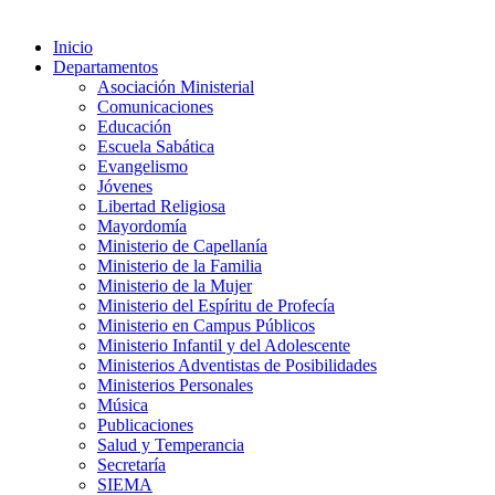
Inicio
Departamentos
Asociación Ministerial
Comunicaciones
Educación
Escuela Sabática
Evangelismo
Jóvenes
Libertad Religiosa
Mayordomía
Ministerio de Capellanía
Ministerio de la Familia
Ministerio de la Mujer
Ministerio del Espíritu de Profecía
Ministerio en Campus Públicos
Ministerio Infantil y del Adolescente
Ministerios Adventistas de Posibilidades
Ministerios Personales
Música
Publicaciones
Salud y Temperancia
Secretaría
SIEMA