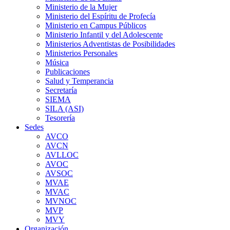
Ministerio de la Mujer
Ministerio del Espíritu de Profecía
Ministerio en Campus Públicos
Ministerio Infantil y del Adolescente
Ministerios Adventistas de Posibilidades
Ministerios Personales
Música
Publicaciones
Salud y Temperancia
Secretaría
SIEMA
SILA (ASI)
Tesorería
Sedes
AVCO
AVCN
AVLLOC
AVOC
AVSOC
MVAE
MVAC
MVNOC
MVP
MVY
Organización