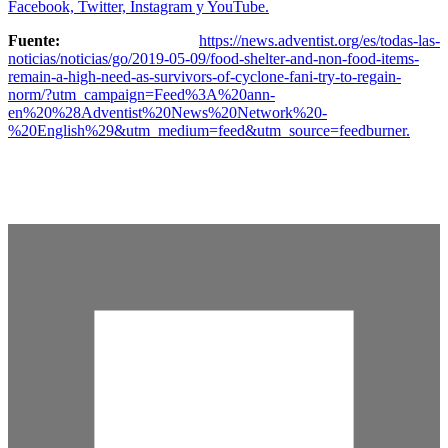
Facebook, Twitter, Instagram y YouTube.
Fuente:
https://news.adventist.org/es/todas-las-
noticias/noticias/go/2019-05-09/food-shelter-and-non-food-items-
remain-a-high-need-as-survivors-of-cyclone-fani-try-to-regain-
norm/?utm_campaign=Feed%3A%20ann-
en%20%28Adventist%20News%20Network%20-
%20English%29&utm_medium=feed&utm_source=feedburner.