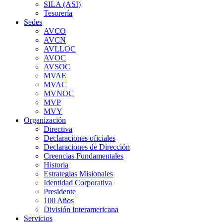
SILA (ASI)
Tesorería
Sedes
AVCO
AVCN
AVLLOC
AVOC
AVSOC
MVAE
MVAC
MVNOC
MVP
MVY
Organización
Directiva
Declaraciones oficiales
Declaraciones de Dirección
Creencias Fundamentales
Historia
Estrategias Misionales
Identidad Corporativa
Presidente
100 Años
División Interamericana
Servicios