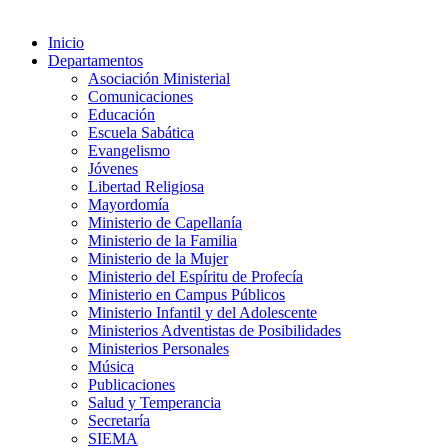
Inicio
Departamentos
Asociación Ministerial
Comunicaciones
Educación
Escuela Sabática
Evangelismo
Jóvenes
Libertad Religiosa
Mayordomía
Ministerio de Capellanía
Ministerio de la Familia
Ministerio de la Mujer
Ministerio del Espíritu de Profecía
Ministerio en Campus Públicos
Ministerio Infantil y del Adolescente
Ministerios Adventistas de Posibilidades
Ministerios Personales
Música
Publicaciones
Salud y Temperancia
Secretaría
SIEMA