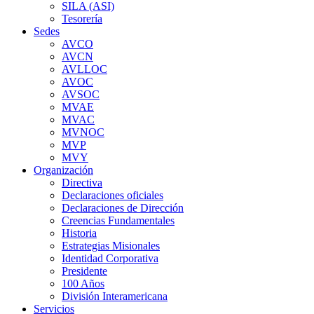
SILA (ASI)
Tesorería
Sedes
AVCO
AVCN
AVLLOC
AVOC
AVSOC
MVAE
MVAC
MVNOC
MVP
MVY
Organización
Directiva
Declaraciones oficiales
Declaraciones de Dirección
Creencias Fundamentales
Historia
Estrategias Misionales
Identidad Corporativa
Presidente
100 Años
División Interamericana
Servicios