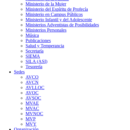
Ministerio de la Mujer
Ministerio del Espíritu de Profecía
Ministerio en Campus Públicos
Ministerio Infantil y del Adolescente
Ministerios Adventistas de Posibilidades
Ministerios Personales
Música
Publicaciones
Salud y Temperancia
Secretaría
SIEMA
SILA (ASI)
Tesorería
Sedes
AVCO
AVCN
AVLLOC
AVOC
AVSOC
MVAE
MVAC
MVNOC
MVP
MVY
Organización