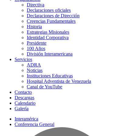
Directiva
Declaraciones oficiales
Declaraciones de Dirección
Creencias Fundamentales
Historia
Estrategias Misionales
Identidad Corporativa
Presidente
100 Años
División Interamericana
Servicios
ADRA
Noticias
Instituciones Educativas
Hospital Adventista de Venezuela
Canal de YouTube
Contacto
Descargas
Calendario
Galería
Interamérica
Conferencia General