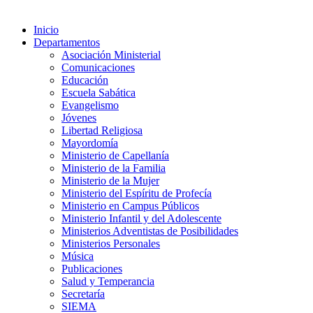
Inicio
Departamentos
Asociación Ministerial
Comunicaciones
Educación
Escuela Sabática
Evangelismo
Jóvenes
Libertad Religiosa
Mayordomía
Ministerio de Capellanía
Ministerio de la Familia
Ministerio de la Mujer
Ministerio del Espíritu de Profecía
Ministerio en Campus Públicos
Ministerio Infantil y del Adolescente
Ministerios Adventistas de Posibilidades
Ministerios Personales
Música
Publicaciones
Salud y Temperancia
Secretaría
SIEMA