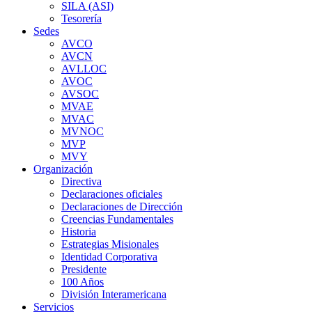
SILA (ASI)
Tesorería
Sedes
AVCO
AVCN
AVLLOC
AVOC
AVSOC
MVAE
MVAC
MVNOC
MVP
MVY
Organización
Directiva
Declaraciones oficiales
Declaraciones de Dirección
Creencias Fundamentales
Historia
Estrategias Misionales
Identidad Corporativa
Presidente
100 Años
División Interamericana
Servicios