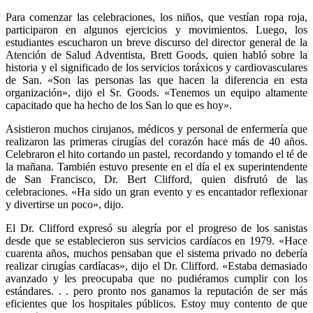
Para comenzar las celebraciones, los niños, que vestían ropa roja,
participaron en algunos ejercicios y movimientos. Luego, los
estudiantes escucharon un breve discurso del director general de la
Atención de Salud Adventista, Brett Goods, quien habló sobre la
historia y el significado de los servicios toráxicos y cardiovasculares
de San. «Son las personas las que hacen la diferencia en esta
organización», dijo el Sr. Goods. «Tenemos un equipo altamente
capacitado que ha hecho de los San lo que es hoy».
Asistieron muchos cirujanos, médicos y personal de enfermería que
realizaron las primeras cirugías del corazón hace más de 40 años.
Celebraron el hito cortando un pastel, recordando y tomando el té de
la mañana. También estuvo presente en el día el ex superintendente
de San Francisco, Dr. Bert Clifford, quien disfrutó de las
celebraciones. «Ha sido un gran evento y es encantador reflexionar
y divertirse un poco», dijo.
El Dr. Clifford expresó su alegría por el progreso de los sanistas
desde que se establecieron sus servicios cardíacos en 1979. «Hace
cuarenta años, muchos pensaban que el sistema privado no debería
realizar cirugías cardíacas», dijo el Dr. Clifford. «Estaba demasiado
avanzado y les preocupaba que no pudiéramos cumplir con los
estándares. . . pero pronto nos ganamos la reputación de ser más
eficientes que los hospitales públicos. Estoy muy contento de que