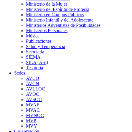
Ministerio de la Mujer
Ministerio del Espíritu de Profecía
Ministerio en Campus Públicos
Ministerio Infantil y del Adolescente
Ministerios Adventistas de Posibilidades
Ministerios Personales
Música
Publicaciones
Salud y Temperancia
Secretaría
SIEMA
SILA (ASI)
Tesorería
Sedes
AVCO
AVCN
AVLLOC
AVOC
AVSOC
MVAE
MVAC
MVNOC
MVP
MVY
Organización