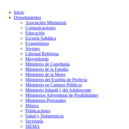
Inicio
Departamentos
Asociación Ministerial
Comunicaciones
Educación
Escuela Sabática
Evangelismo
Jóvenes
Libertad Religiosa
Mayordomía
Ministerio de Capellanía
Ministerio de la Familia
Ministerio de la Mujer
Ministerio del Espíritu de Profecía
Ministerio en Campus Públicos
Ministerio Infantil y del Adolescente
Ministerios Adventistas de Posibilidades
Ministerios Personales
Música
Publicaciones
Salud y Temperancia
Secretaría
SIEMA