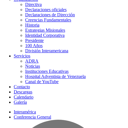
Directiva
Declaraciones oficiales
Declaraciones de Dirección
Creencias Fundamentales
Historia
Estrategias Misionales
Identidad Corporativa
Presidente
100 Años
División Interamericana
Servicios
ADRA
Noticias
Instituciones Educativas
Hospital Adventista de Venezuela
Canal de YouTube
Contacto
Descargas
Calendario
Galería
Interamérica
Conferencia General