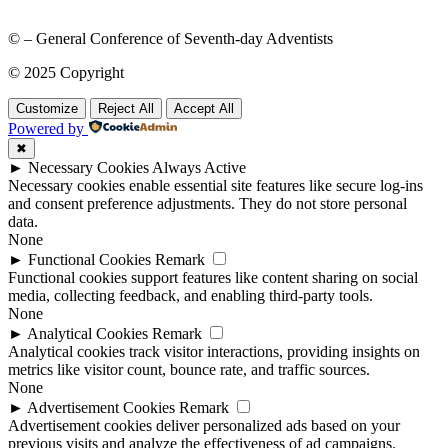
© – General Conference of Seventh-day Adventists
© 2025 Copyright
Customize
Reject All
Accept All
Powered by
✖
►
Necessary Cookies
Always Active
Necessary cookies enable essential site features like secure log-ins
and consent preference adjustments. They do not store personal
data.
None
►
Functional Cookies
Remark
Functional cookies support features like content sharing on social
media, collecting feedback, and enabling third-party tools.
None
►
Analytical Cookies
Remark
Analytical cookies track visitor interactions, providing insights on
metrics like visitor count, bounce rate, and traffic sources.
None
►
Advertisement Cookies
Remark
Advertisement cookies deliver personalized ads based on your
previous visits and analyze the effectiveness of ad campaigns.