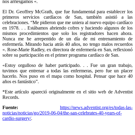
nos arriesgamos «.
El Dr. Geoffrey McGrath, que fue fundamental para establecer los
primeros servicios cardíacos de San, también asistió a las
celebraciones. “Me pidieron que me uniera al nuevo equipo cardíaco
en 1978. . . Estábamos abriendo cofres y haciendo algunos de los
mismos procedimientos que solo los registradores hacen ahora.
Nunca me he arrepentido de un día de mi entrenamiento de
enfermería. Mirando hacia atrás 40 años, no tengo malos recuerdos
«. Rose-Marie Radley, ex directora de enfermería en San, reflexionó
sobre su participación en el primer programa cardíaco de San.
«Estoy orgulloso de haber participado. . . Fue un gran trabajo,
tuvimos que entrenar a todas las enfermeras, pero fue un placer
hacerlo. Nos puso en el mapa como hospital. Pensar que hace 40
años es fantástico”.
*Este artículo apareció originalmente en el sitio web de Adventist
Records.
Fuente:
https://news.adventist.org/es/todas-las-
noticias/noticias/go/2019-06-04/the-san-celebrates-40-years-of-
cardio-surgery/
.