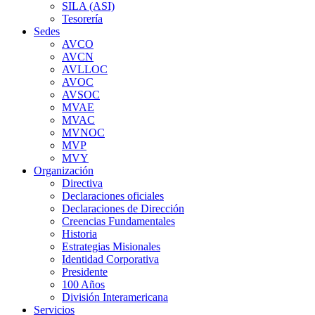
SILA (ASI)
Tesorería
Sedes
AVCO
AVCN
AVLLOC
AVOC
AVSOC
MVAE
MVAC
MVNOC
MVP
MVY
Organización
Directiva
Declaraciones oficiales
Declaraciones de Dirección
Creencias Fundamentales
Historia
Estrategias Misionales
Identidad Corporativa
Presidente
100 Años
División Interamericana
Servicios