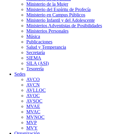
Ministerio de la Mujer
Ministerio del Espíritu de Profecía
Ministerio en Campus Públicos
Ministerio Infantil y del Adolescente
Ministerios Adventistas de Posibilidades
Ministerios Personales
Música
Publicaciones
Salud y Temperancia
Secretaría
SIEMA
SILA (ASI)
Tesorería
Sedes
AVCO
AVCN
AVLLOC
AVOC
AVSOC
MVAE
MVAC
MVNOC
MVP
MVY
Organización