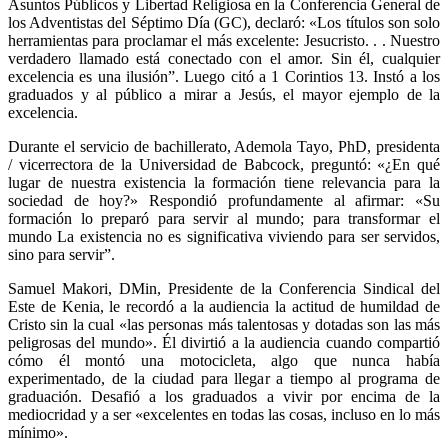
Asuntos Públicos y Libertad Religiosa en la Conferencia General de
los Adventistas del Séptimo Día (GC), declaró: «Los títulos son solo
herramientas para proclamar el más excelente: Jesucristo. . . Nuestro
verdadero llamado está conectado con el amor. Sin él, cualquier
excelencia es una ilusión”. Luego citó a 1 Corintios 13. Instó a los
graduados y al público a mirar a Jesús, el mayor ejemplo de la
excelencia.
Durante el servicio de bachillerato, Ademola Tayo, PhD, presidenta
/ vicerrectora de la Universidad de Babcock, preguntó: «¿En qué
lugar de nuestra existencia la formación tiene relevancia para la
sociedad de hoy?» Respondió profundamente al afirmar: «Su
formación lo preparó para servir al mundo; para transformar el
mundo La existencia no es significativa viviendo para ser servidos,
sino para servir”.
Samuel Makori, DMin, Presidente de la Conferencia Sindical del
Este de Kenia, le recordó a la audiencia la actitud de humildad de
Cristo sin la cual «las personas más talentosas y dotadas son las más
peligrosas del mundo». Él divirtió a la audiencia cuando compartió
cómo él montó una motocicleta, algo que nunca había
experimentado, de la ciudad para llegar a tiempo al programa de
graduación. Desafió a los graduados a vivir por encima de la
mediocridad y a ser «excelentes en todas las cosas, incluso en lo más
mínimo».