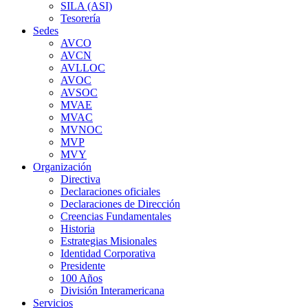
SILA (ASI)
Tesorería
Sedes
AVCO
AVCN
AVLLOC
AVOC
AVSOC
MVAE
MVAC
MVNOC
MVP
MVY
Organización
Directiva
Declaraciones oficiales
Declaraciones de Dirección
Creencias Fundamentales
Historia
Estrategias Misionales
Identidad Corporativa
Presidente
100 Años
División Interamericana
Servicios