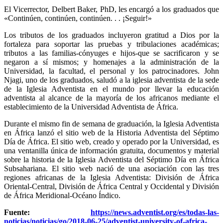
El Vicerrector, Delbert Baker, PhD, les encargó a los graduados que
«Continúen, continúen, continúen. . . ¡Seguir!»
Los tributos de los graduados incluyeron gratitud a Dios por la
fortaleza para soportar las pruebas y tribulaciones académicas;
tributos a las familias-cónyuges e hijos-que se sacrificaron y se
negaron a sí mismos; y homenajes a la administración de la
Universidad, la facultad, el personal y los patrocinadores. John
Njagi, uno de los graduados, saludó a la iglesia adventista de la sede
de la Iglesia Adventista en el mundo por llevar la educación
adventista al alcance de la mayoría de los africanos mediante el
establecimiento de la Universidad Adventista de África.
Durante el mismo fin de semana de graduación, la Iglesia Adventista
en África lanzó el sitio web de la Historia Adventista del Séptimo
Día de África. El sitio web, creado y operado por la Universidad, es
una ventanilla única de información gratuita, documentos y material
sobre la historia de la Iglesia Adventista del Séptimo Día en África
Subsahariana. El sitio web nació de una asociación con las tres
regiones africanas de la Iglesia Adventista: División de África
Oriental-Central, División de África Central y Occidental y División
de África Meridional-Océano Índico.
Fuente:
https://news.adventist.org/es/todas-las-
noticias/noticias/go/2018-06-25/adventist-university-of-africa-