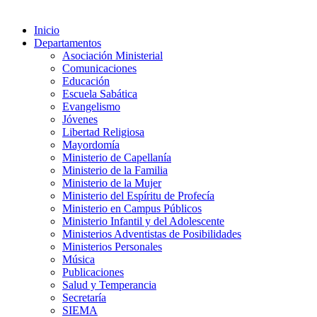
Inicio
Departamentos
Asociación Ministerial
Comunicaciones
Educación
Escuela Sabática
Evangelismo
Jóvenes
Libertad Religiosa
Mayordomía
Ministerio de Capellanía
Ministerio de la Familia
Ministerio de la Mujer
Ministerio del Espíritu de Profecía
Ministerio en Campus Públicos
Ministerio Infantil y del Adolescente
Ministerios Adventistas de Posibilidades
Ministerios Personales
Música
Publicaciones
Salud y Temperancia
Secretaría
SIEMA