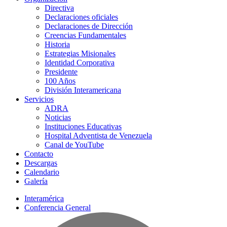
Directiva
Declaraciones oficiales
Declaraciones de Dirección
Creencias Fundamentales
Historia
Estrategias Misionales
Identidad Corporativa
Presidente
100 Años
División Interamericana
Servicios
ADRA
Noticias
Instituciones Educativas
Hospital Adventista de Venezuela
Canal de YouTube
Contacto
Descargas
Calendario
Galería
Interamérica
Conferencia General