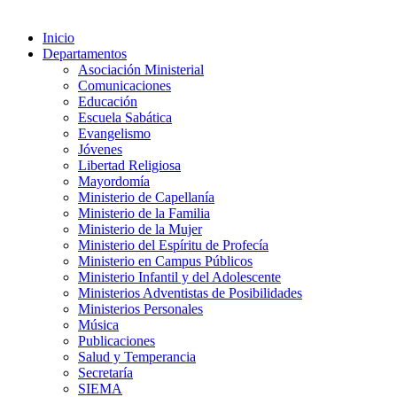
Inicio
Departamentos
Asociación Ministerial
Comunicaciones
Educación
Escuela Sabática
Evangelismo
Jóvenes
Libertad Religiosa
Mayordomía
Ministerio de Capellanía
Ministerio de la Familia
Ministerio de la Mujer
Ministerio del Espíritu de Profecía
Ministerio en Campus Públicos
Ministerio Infantil y del Adolescente
Ministerios Adventistas de Posibilidades
Ministerios Personales
Música
Publicaciones
Salud y Temperancia
Secretaría
SIEMA