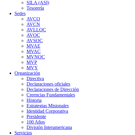
SILA (ASI)
Tesorería
Sedes
AVCO
AVCN
AVLLOC
AVOC
AVSOC
MVAE
MVAC
MVNOC
MVP
MVY
Organización
Directiva
Declaraciones oficiales
Declaraciones de Dirección
Creencias Fundamentales
Historia
Estrategias Misionales
Identidad Corporativa
Presidente
100 Años
División Interamericana
Servicios