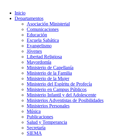
Inicio
Departamentos
Asociación Ministerial
Comunicaciones
Educación
Escuela Sabática
Evangelismo
Jóvenes
Libertad Religiosa
Mayordomía
Ministerio de Capellanía
Ministerio de la Familia
Ministerio de la Mujer
Ministerio del Espíritu de Profecía
Ministerio en Campus Públicos
Ministerio Infantil y del Adolescente
Ministerios Adventistas de Posibilidades
Ministerios Personales
Música
Publicaciones
Salud y Temperancia
Secretaría
SIEMA