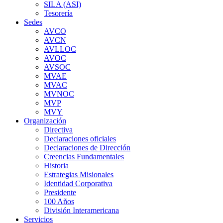
SILA (ASI)
Tesorería
Sedes
AVCO
AVCN
AVLLOC
AVOC
AVSOC
MVAE
MVAC
MVNOC
MVP
MVY
Organización
Directiva
Declaraciones oficiales
Declaraciones de Dirección
Creencias Fundamentales
Historia
Estrategias Misionales
Identidad Corporativa
Presidente
100 Años
División Interamericana
Servicios