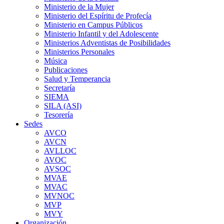
Ministerio de la Mujer
Ministerio del Espíritu de Profecía
Ministerio en Campus Públicos
Ministerio Infantil y del Adolescente
Ministerios Adventistas de Posibilidades
Ministerios Personales
Música
Publicaciones
Salud y Temperancia
Secretaría
SIEMA
SILA (ASI)
Tesorería
Sedes
AVCO
AVCN
AVLLOC
AVOC
AVSOC
MVAE
MVAC
MVNOC
MVP
MVY
Organización