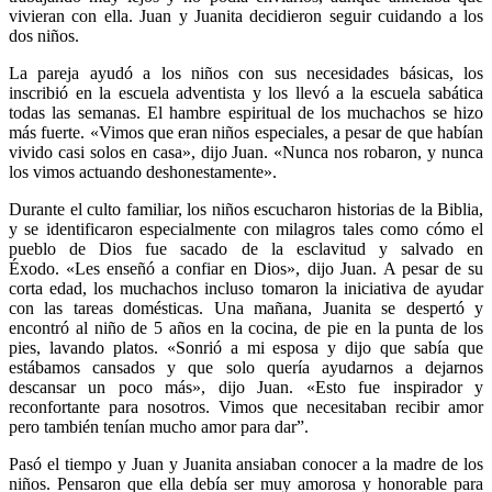
vivieran con ella. Juan y Juanita decidieron seguir cuidando a los
dos niños.
La pareja ayudó a los niños con sus necesidades básicas, los
inscribió en la escuela adventista y los llevó a la escuela sabática
todas las semanas. El hambre espiritual de los muchachos se hizo
más fuerte. «Vimos que eran niños especiales, a pesar de que habían
vivido casi solos en casa», dijo Juan. «Nunca nos robaron, y nunca
los vimos actuando deshonestamente».
Durante el culto familiar, los niños escucharon historias de la Biblia,
y se identificaron especialmente con milagros tales como cómo el
pueblo de Dios fue sacado de la esclavitud y salvado en
Éxodo. «Les enseñó a confiar en Dios», dijo Juan. A pesar de su
corta edad, los muchachos incluso tomaron la iniciativa de ayudar
con las tareas domésticas. Una mañana, Juanita se despertó y
encontró al niño de 5 años en la cocina, de pie en la punta de los
pies, lavando platos. «Sonrió a mi esposa y dijo que sabía que
estábamos cansados ​​y que solo quería ayudarnos a dejarnos
descansar un poco más», dijo Juan. «Esto fue inspirador y
reconfortante para nosotros. Vimos que necesitaban recibir amor
pero también tenían mucho amor para dar”.
Pasó el tiempo y Juan y Juanita ansiaban conocer a la madre de los
niños. Pensaron que ella debía ser muy amorosa y honorable para