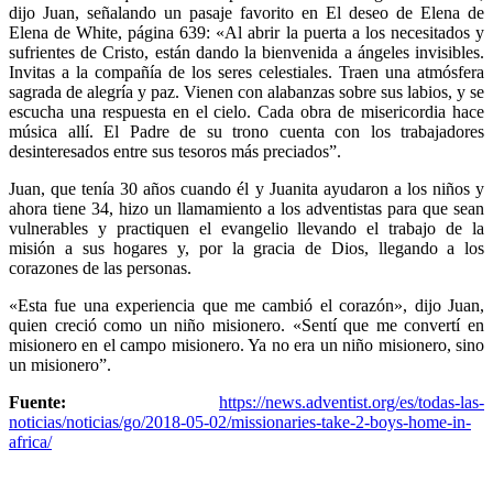
dijo Juan, señalando un pasaje favorito en El deseo de Elena de
Elena de White, página 639: «Al abrir la puerta a los necesitados y
sufrientes de Cristo, están dando la bienvenida a ángeles invisibles.
Invitas a la compañía de los seres celestiales. Traen una atmósfera
sagrada de alegría y paz. Vienen con alabanzas sobre sus labios, y se
escucha una respuesta en el cielo. Cada obra de misericordia hace
música allí. El Padre de su trono cuenta con los trabajadores
desinteresados ​​entre sus tesoros más preciados”.
Juan, que tenía 30 años cuando él y Juanita ayudaron a los niños y
ahora tiene 34, hizo un llamamiento a los adventistas para que sean
vulnerables y practiquen el evangelio llevando el trabajo de la
misión a sus hogares y, por la gracia de Dios, llegando a los
corazones de las personas.
«Esta fue una experiencia que me cambió el corazón», dijo Juan,
quien creció como un niño misionero. «Sentí que me convertí en
misionero en el campo misionero. Ya no era un niño misionero, sino
un misionero”.
Fuente:
https://news.adventist.org/es/todas-las-
noticias/noticias/go/2018-05-02/missionaries-take-2-boys-home-in-
africa/