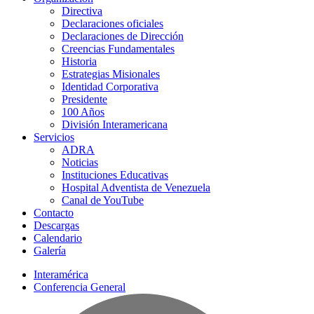
Directiva
Declaraciones oficiales
Declaraciones de Dirección
Creencias Fundamentales
Historia
Estrategias Misionales
Identidad Corporativa
Presidente
100 Años
División Interamericana
Servicios
ADRA
Noticias
Instituciones Educativas
Hospital Adventista de Venezuela
Canal de YouTube
Contacto
Descargas
Calendario
Galería
Interamérica
Conferencia General