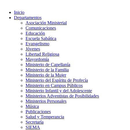
Inicio
Departamentos
Asociación Ministerial
Comunicaciones
Educación
Escuela Sabática
Evangelismo
Jóvenes
Libertad Religiosa
Mayordomía
Ministerio de Capellanía
Ministerio de la Familia
Ministerio de la Mujer
Ministerio del Espíritu de Profecía
Ministerio en Campus Públicos
Ministerio Infantil y del Adolescente
Ministerios Adventistas de Posibilidades
Ministerios Personales
Música
Publicaciones
Salud y Temperancia
Secretaría
SIEMA