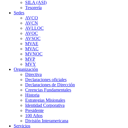
SILA (ASI)
Tesorería
Sedes
AVCO
AVCN
AVLLOC
AVOC
AVSOC
MVAE
MVAC
MVNOC
MVP
MVY
Organización
Directiva
Declaraciones oficiales
Declaraciones de Dirección
Creencias Fundamentales
Historia
Estrategias Misionales
Identidad Corporativa
Presidente
100 Años
División Interamericana
Servicios