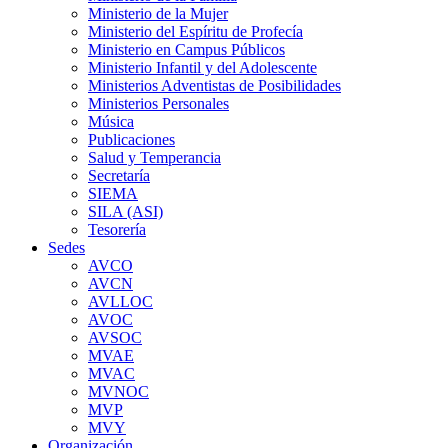
Ministerio de la Mujer
Ministerio del Espíritu de Profecía
Ministerio en Campus Públicos
Ministerio Infantil y del Adolescente
Ministerios Adventistas de Posibilidades
Ministerios Personales
Música
Publicaciones
Salud y Temperancia
Secretaría
SIEMA
SILA (ASI)
Tesorería
Sedes
AVCO
AVCN
AVLLOC
AVOC
AVSOC
MVAE
MVAC
MVNOC
MVP
MVY
Organización