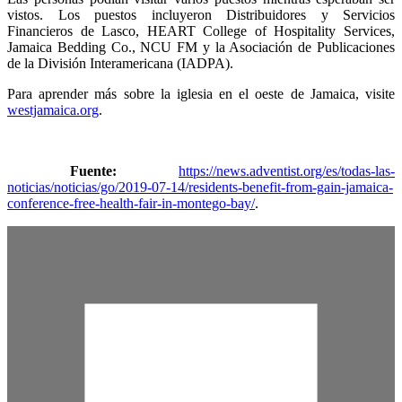
vistos. Los puestos incluyeron Distribuidores y Servicios
Financieros de Lasco, HEART College of Hospitality Services,
Jamaica Bedding Co., NCU FM y la Asociación de Publicaciones
de la División Interamericana (IADPA).
Para aprender más sobre la iglesia en el oeste de Jamaica, visite
westjamaica.org
.
Fuente:
https://news.adventist.org/es/todas-las-
noticias/noticias/go/2019-07-14/residents-benefit-from-gain-jamaica-
conference-free-health-fair-in-montego-bay/
.