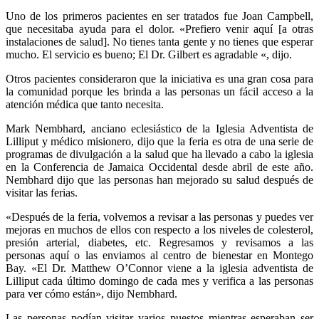
Uno de los primeros pacientes en ser tratados fue Joan Campbell,
que necesitaba ayuda para el dolor. «Prefiero venir aquí [a otras
instalaciones de salud]. No tienes tanta gente y no tienes que esperar
mucho. El servicio es bueno; El Dr. Gilbert es agradable «, dijo.
Otros pacientes consideraron que la iniciativa es una gran cosa para
la comunidad porque les brinda a las personas un fácil acceso a la
atención médica que tanto necesita.
Mark Nembhard, anciano eclesiástico de la Iglesia Adventista de
Lilliput y médico misionero, dijo que la feria es otra de una serie de
programas de divulgación a la salud que ha llevado a cabo la iglesia
en la Conferencia de Jamaica Occidental desde abril de este año.
Nembhard dijo que las personas han mejorado su salud después de
visitar las ferias.
«Después de la feria, volvemos a revisar a las personas y puedes ver
mejoras en muchos de ellos con respecto a los niveles de colesterol,
presión arterial, diabetes, etc. Regresamos y revisamos a las
personas aquí o las enviamos al centro de bienestar en Montego
Bay. «El Dr. Matthew O’Connor viene a la iglesia adventista de
Lilliput cada último domingo de cada mes y verifica a las personas
para ver cómo están», dijo Nembhard.
Las personas podían visitar varios puestos mientras esperaban ser