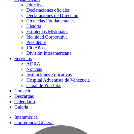
Directiva
Declaraciones oficiales
Declaraciones de Dirección
Creencias Fundamentales
Historia
Estrategias Misionales
Identidad Corporativa
Presidente
100 Años
División Interamericana
Servicios
ADRA
Noticias
Instituciones Educativas
Hospital Adventista de Venezuela
Canal de YouTube
Contacto
Descargas
Calendario
Galería
Interamérica
Conferencia General