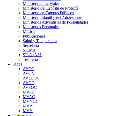
Ministerio de la Mujer
Ministerio del Espíritu de Profecía
Ministerio en Campus Públicos
Ministerio Infantil y del Adolescente
Ministerios Adventistas de Posibilidades
Ministerios Personales
Música
Publicaciones
Salud y Temperancia
Secretaría
SIEMA
SILA (ASI)
Tesorería
Sedes
AVCO
AVCN
AVLLOC
AVOC
AVSOC
MVAE
MVAC
MVNOC
MVP
MVY
Organización