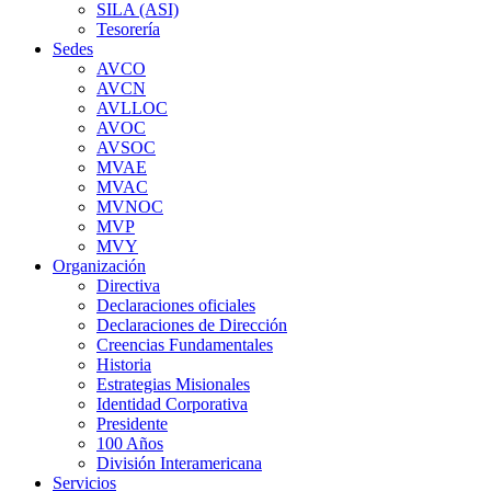
SILA (ASI)
Tesorería
Sedes
AVCO
AVCN
AVLLOC
AVOC
AVSOC
MVAE
MVAC
MVNOC
MVP
MVY
Organización
Directiva
Declaraciones oficiales
Declaraciones de Dirección
Creencias Fundamentales
Historia
Estrategias Misionales
Identidad Corporativa
Presidente
100 Años
División Interamericana
Servicios