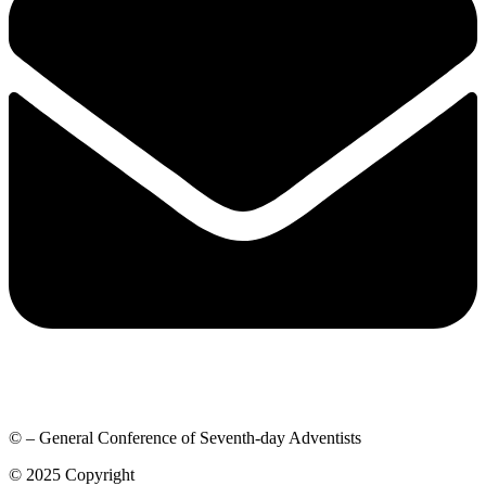
© – General Conference of Seventh-day Adventists
© 2025 Copyright