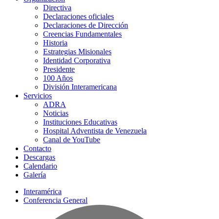
Directiva
Declaraciones oficiales
Declaraciones de Dirección
Creencias Fundamentales
Historia
Estrategias Misionales
Identidad Corporativa
Presidente
100 Años
División Interamericana
Servicios
ADRA
Noticias
Instituciones Educativas
Hospital Adventista de Venezuela
Canal de YouTube
Contacto
Descargas
Calendario
Galería
Interamérica
Conferencia General