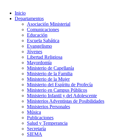
Inicio
Departamentos
Asociación Ministerial
Comunicaciones
Educación
Escuela Sabática
Evangelismo
Jóvenes
Libertad Religiosa
Mayordomía
Ministerio de Capellanía
Ministerio de la Familia
Ministerio de la Mujer
Ministerio del Espíritu de Profecía
Ministerio en Campus Públicos
Ministerio Infantil y del Adolescente
Ministerios Adventistas de Posibilidades
Ministerios Personales
Música
Publicaciones
Salud y Temperancia
Secretaría
SIEMA