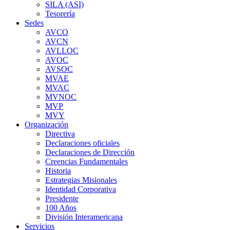
SILA (ASI)
Tesorería
Sedes
AVCO
AVCN
AVLLOC
AVOC
AVSOC
MVAE
MVAC
MVNOC
MVP
MVY
Organización
Directiva
Declaraciones oficiales
Declaraciones de Dirección
Creencias Fundamentales
Historia
Estrategias Misionales
Identidad Corporativa
Presidente
100 Años
División Interamericana
Servicios