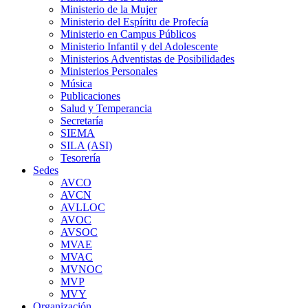
Ministerio de la Mujer
Ministerio del Espíritu de Profecía
Ministerio en Campus Públicos
Ministerio Infantil y del Adolescente
Ministerios Adventistas de Posibilidades
Ministerios Personales
Música
Publicaciones
Salud y Temperancia
Secretaría
SIEMA
SILA (ASI)
Tesorería
Sedes
AVCO
AVCN
AVLLOC
AVOC
AVSOC
MVAE
MVAC
MVNOC
MVP
MVY
Organización