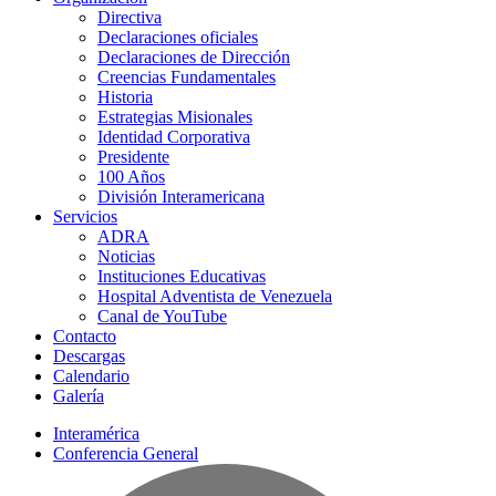
Directiva
Declaraciones oficiales
Declaraciones de Dirección
Creencias Fundamentales
Historia
Estrategias Misionales
Identidad Corporativa
Presidente
100 Años
División Interamericana
Servicios
ADRA
Noticias
Instituciones Educativas
Hospital Adventista de Venezuela
Canal de YouTube
Contacto
Descargas
Calendario
Galería
Interamérica
Conferencia General