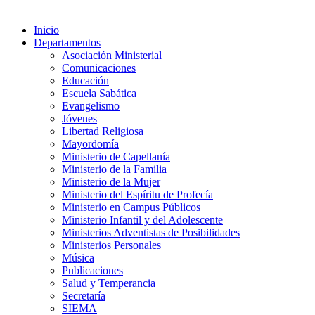
Inicio
Departamentos
Asociación Ministerial
Comunicaciones
Educación
Escuela Sabática
Evangelismo
Jóvenes
Libertad Religiosa
Mayordomía
Ministerio de Capellanía
Ministerio de la Familia
Ministerio de la Mujer
Ministerio del Espíritu de Profecía
Ministerio en Campus Públicos
Ministerio Infantil y del Adolescente
Ministerios Adventistas de Posibilidades
Ministerios Personales
Música
Publicaciones
Salud y Temperancia
Secretaría
SIEMA