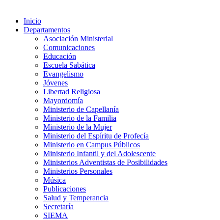
Inicio
Departamentos
Asociación Ministerial
Comunicaciones
Educación
Escuela Sabática
Evangelismo
Jóvenes
Libertad Religiosa
Mayordomía
Ministerio de Capellanía
Ministerio de la Familia
Ministerio de la Mujer
Ministerio del Espíritu de Profecía
Ministerio en Campus Públicos
Ministerio Infantil y del Adolescente
Ministerios Adventistas de Posibilidades
Ministerios Personales
Música
Publicaciones
Salud y Temperancia
Secretaría
SIEMA