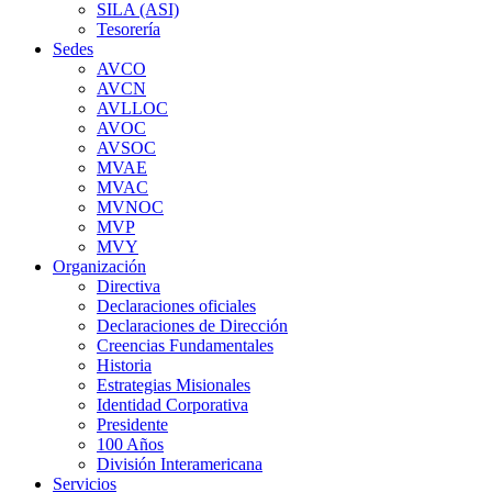
SILA (ASI)
Tesorería
Sedes
AVCO
AVCN
AVLLOC
AVOC
AVSOC
MVAE
MVAC
MVNOC
MVP
MVY
Organización
Directiva
Declaraciones oficiales
Declaraciones de Dirección
Creencias Fundamentales
Historia
Estrategias Misionales
Identidad Corporativa
Presidente
100 Años
División Interamericana
Servicios