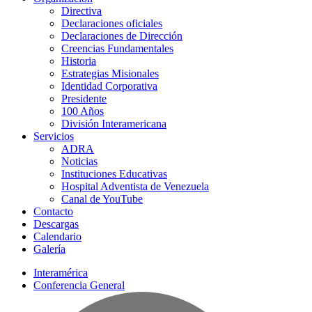
Directiva
Declaraciones oficiales
Declaraciones de Dirección
Creencias Fundamentales
Historia
Estrategias Misionales
Identidad Corporativa
Presidente
100 Años
División Interamericana
Servicios
ADRA
Noticias
Instituciones Educativas
Hospital Adventista de Venezuela
Canal de YouTube
Contacto
Descargas
Calendario
Galería
Interamérica
Conferencia General