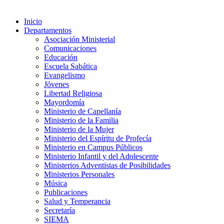
Inicio
Departamentos
Asociación Ministerial
Comunicaciones
Educación
Escuela Sabática
Evangelismo
Jóvenes
Libertad Religiosa
Mayordomía
Ministerio de Capellanía
Ministerio de la Familia
Ministerio de la Mujer
Ministerio del Espíritu de Profecía
Ministerio en Campus Públicos
Ministerio Infantil y del Adolescente
Ministerios Adventistas de Posibilidades
Ministerios Personales
Música
Publicaciones
Salud y Temperancia
Secretaría
SIEMA