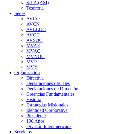
SILA (ASI)
Tesorería
Sedes
AVCO
AVCN
AVLLOC
AVOC
AVSOC
MVAE
MVAC
MVNOC
MVP
MVY
Organización
Directiva
Declaraciones oficiales
Declaraciones de Dirección
Creencias Fundamentales
Historia
Estrategias Misionales
Identidad Corporativa
Presidente
100 Años
División Interamericana
Servicios