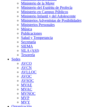
Ministerio de la Mujer
Ministerio del Espíritu de Profecía
Ministerio en Campus Públicos
Ministerio Infantil y del Adolescente
Ministerios Adventistas de Posibilidades
Ministerios Personales
Música
Publicaciones
Salud y Temperancia
Secretaría
SIEMA
SILA (ASI)
Tesorería
Sedes
AVCO
AVCN
AVLLOC
AVOC
AVSOC
MVAE
MVAC
MVNOC
MVP
MVY
Organización