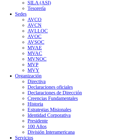
SILA (ASI)
Tesorería
Sedes
AVCO
AVCN
AVLLOC
AVOC
AVSOC
MVAE
MVAC
MVNOC
MVP
MVY
Organización
Directiva
Declaraciones oficiales
Declaraciones de Dirección
Creencias Fundamentales
Historia
Estrategias Misionales
Identidad Corporativa
Presidente
100 Años
División Interamericana
Servicios