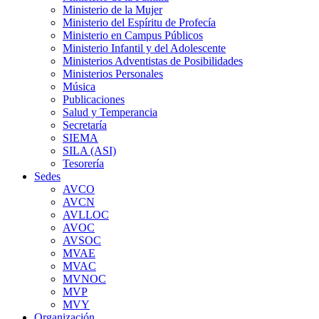
Ministerio de la Mujer
Ministerio del Espíritu de Profecía
Ministerio en Campus Públicos
Ministerio Infantil y del Adolescente
Ministerios Adventistas de Posibilidades
Ministerios Personales
Música
Publicaciones
Salud y Temperancia
Secretaría
SIEMA
SILA (ASI)
Tesorería
Sedes
AVCO
AVCN
AVLLOC
AVOC
AVSOC
MVAE
MVAC
MVNOC
MVP
MVY
Organización