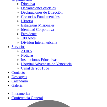
Directiva
Declaraciones oficiales
Declaraciones de Dirección
Creencias Fundamentales
Historia
Estrategias Misionales
Identidad Corporativa
Presidente
100 Años
División Interamericana
Servicios
ADRA
Noticias
Instituciones Educativas
Hospital Adventista de Venezuela
Canal de YouTube
Contacto
Descargas
Calendario
Galería
Interamérica
Conferencia General