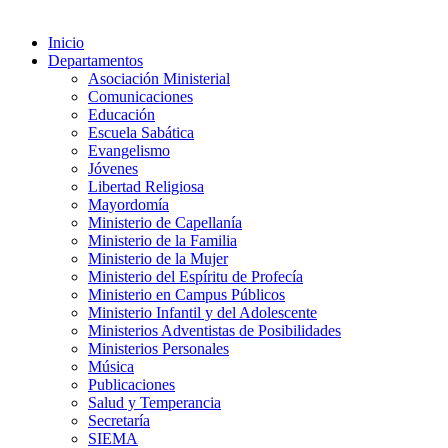
Inicio
Departamentos
Asociación Ministerial
Comunicaciones
Educación
Escuela Sabática
Evangelismo
Jóvenes
Libertad Religiosa
Mayordomía
Ministerio de Capellanía
Ministerio de la Familia
Ministerio de la Mujer
Ministerio del Espíritu de Profecía
Ministerio en Campus Públicos
Ministerio Infantil y del Adolescente
Ministerios Adventistas de Posibilidades
Ministerios Personales
Música
Publicaciones
Salud y Temperancia
Secretaría
SIEMA