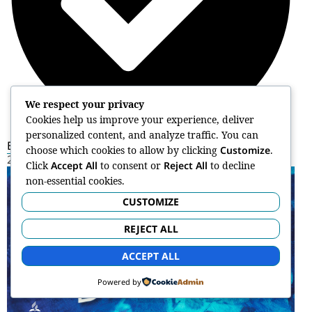
We respect your privacy
Cookies help us improve your experience, deliver
personalized content, and analyze traffic. You can
Escuela de Discipulado - Clase 7
choose which cookies to allow by clicking
Customize
.
28:01
Click
Accept All
to consent or
Reject All
to decline
non-essential cookies.
CUSTOMIZE
REJECT ALL
ACCEPT ALL
Powered by