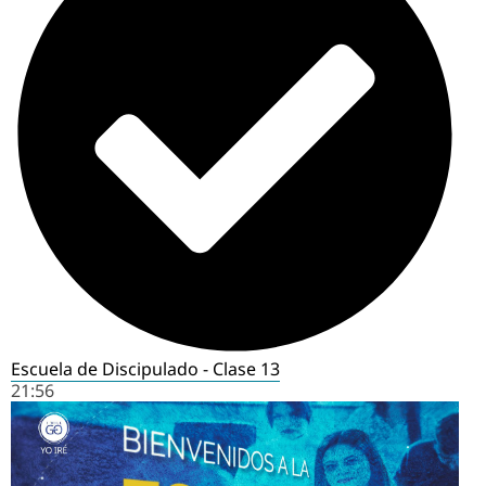
Escuela de Discipulado - Clase 13
21:56