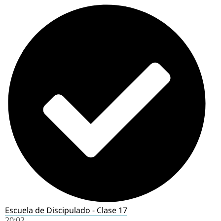
Escuela de Discipulado - Clase 17
20:02