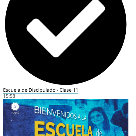
Escuela de Discipulado - Clase 11
15:58