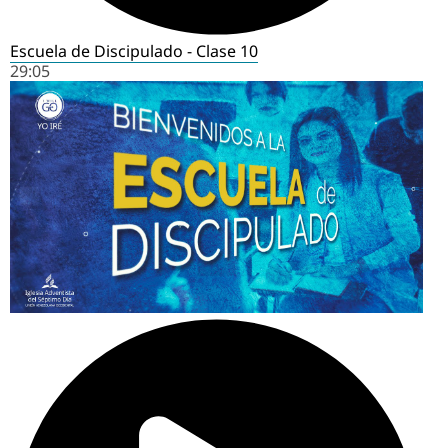
Escuela de Discipulado - Clase 10
29:05