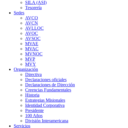
SILA (ASI)
Tesorería
Sedes
AVCO
AVCN
AVLLOC
AVOC
AVSOC
MVAE
MVAC
MVNOC
MVP
MVY
Organización
Directiva
Declaraciones oficiales
Declaraciones de Dirección
Creencias Fundamentales
Historia
Estrategias Misionales
Identidad Corporativa
Presidente
100 Años
División Interamericana
Servicios