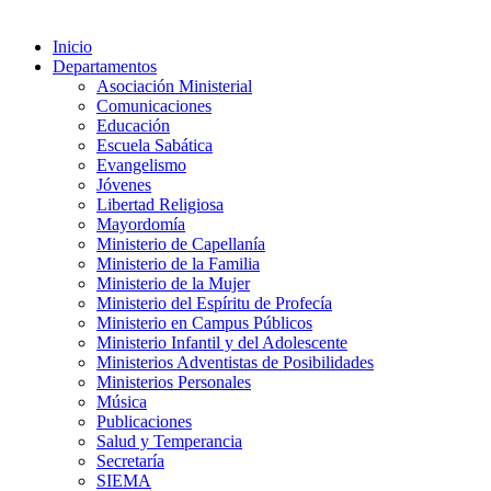
Inicio
Departamentos
Asociación Ministerial
Comunicaciones
Educación
Escuela Sabática
Evangelismo
Jóvenes
Libertad Religiosa
Mayordomía
Ministerio de Capellanía
Ministerio de la Familia
Ministerio de la Mujer
Ministerio del Espíritu de Profecía
Ministerio en Campus Públicos
Ministerio Infantil y del Adolescente
Ministerios Adventistas de Posibilidades
Ministerios Personales
Música
Publicaciones
Salud y Temperancia
Secretaría
SIEMA