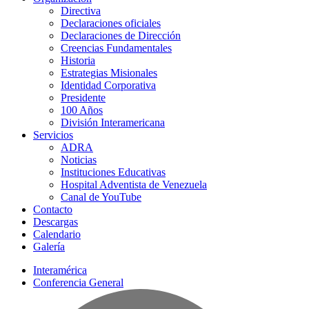
Directiva
Declaraciones oficiales
Declaraciones de Dirección
Creencias Fundamentales
Historia
Estrategias Misionales
Identidad Corporativa
Presidente
100 Años
División Interamericana
Servicios
ADRA
Noticias
Instituciones Educativas
Hospital Adventista de Venezuela
Canal de YouTube
Contacto
Descargas
Calendario
Galería
Interamérica
Conferencia General