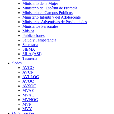
Ministerio de la Mujer
Ministerio del Espíritu de Profecía
Ministerio en Campus Públicos
Ministerio Infantil y del Adolescente
Ministerios Adventistas de Posibilidades
Ministerios Personales
Música
Publicaciones
Salud y Temperancia
Secretaría
SIEMA
SILA (ASI)
Tesorería
Sedes
AVCO
AVCN
AVLLOC
AVOC
AVSOC
MVAE
MVAC
MVNOC
MVP
MVY
Organización