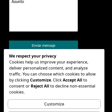
0 / 180
Enviar mensaje
We respect your privacy
Cookies help us improve your experience,
deliver personalized content, and analyze
traffic. You can choose which cookies to allow
by clicking
Customize
. Click
Accept All
to
consent or
Reject All
to decline non-essential
cookies.
© – General Conference of Seventh-day
Adventists
Customize