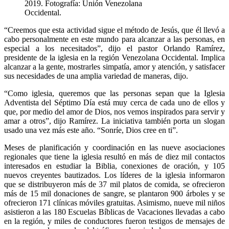
2019. Fotografía: Unión Venezolana
Occidental.
“Creemos que esta actividad sigue el método de Jesús, que él llevó a
cabo personalmente en este mundo para alcanzar a las personas, en
especial a los necesitados”, dijo el pastor Orlando Ramírez,
presidente de la iglesia en la región Venezolana Occidental. Implica
alcanzar a la gente, mostrarles simpatía, amor y atención, y satisfacer
sus necesidades de una amplia variedad de maneras, dijo.
“Como iglesia, queremos que las personas sepan que la Iglesia
Adventista del Séptimo Día está muy cerca de cada uno de ellos y
que, por medio del amor de Dios, nos vemos inspirados para servir y
amar a otros”, dijo Ramírez. La iniciativa también porta un slogan
usado una vez más este año. “Sonríe, Dios cree en ti”.
Meses de planificación y coordinación en las nueve asociaciones
regionales que tiene la iglesia resultó en más de diez mil contactos
interesados en estudiar la Biblia, conexiones de oración, y 105
nuevos creyentes bautizados. Los líderes de la iglesia informaron
que se distribuyeron más de 37 mil platos de comida, se ofrecieron
más de 15 mil donaciones de sangre, se plantaron 900 árboles y se
ofrecieron 171 clínicas móviles gratuitas. Asimismo, nueve mil niños
asistieron a las 180 Escuelas Bíblicas de Vacaciones llevadas a cabo
en la región, y miles de conductores fueron testigos de mensajes de