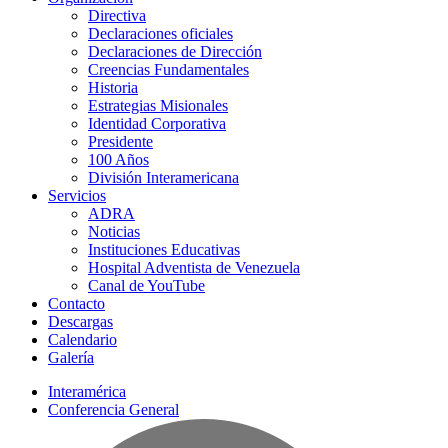
Directiva
Declaraciones oficiales
Declaraciones de Dirección
Creencias Fundamentales
Historia
Estrategias Misionales
Identidad Corporativa
Presidente
100 Años
División Interamericana
Servicios
ADRA
Noticias
Instituciones Educativas
Hospital Adventista de Venezuela
Canal de YouTube
Contacto
Descargas
Calendario
Galería
Interamérica
Conferencia General