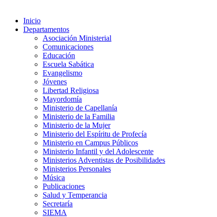
Inicio
Departamentos
Asociación Ministerial
Comunicaciones
Educación
Escuela Sabática
Evangelismo
Jóvenes
Libertad Religiosa
Mayordomía
Ministerio de Capellanía
Ministerio de la Familia
Ministerio de la Mujer
Ministerio del Espíritu de Profecía
Ministerio en Campus Públicos
Ministerio Infantil y del Adolescente
Ministerios Adventistas de Posibilidades
Ministerios Personales
Música
Publicaciones
Salud y Temperancia
Secretaría
SIEMA