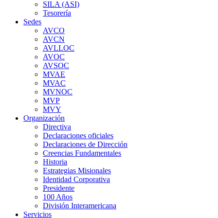
SILA (ASI)
Tesorería
Sedes
AVCO
AVCN
AVLLOC
AVOC
AVSOC
MVAE
MVAC
MVNOC
MVP
MVY
Organización
Directiva
Declaraciones oficiales
Declaraciones de Dirección
Creencias Fundamentales
Historia
Estrategias Misionales
Identidad Corporativa
Presidente
100 Años
División Interamericana
Servicios