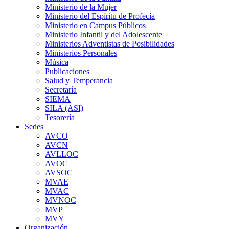
Ministerio de la Mujer
Ministerio del Espíritu de Profecía
Ministerio en Campus Públicos
Ministerio Infantil y del Adolescente
Ministerios Adventistas de Posibilidades
Ministerios Personales
Música
Publicaciones
Salud y Temperancia
Secretaría
SIEMA
SILA (ASI)
Tesorería
Sedes
AVCO
AVCN
AVLLOC
AVOC
AVSOC
MVAE
MVAC
MVNOC
MVP
MVY
Organización