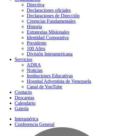
Directiva
Declaraciones oficiales
Declaraciones de Dirección
Creencias Fundamentales
Historia
Estrategias Misionales
Identidad Corporativa
Presidente
100 Años
División Interamericana
Servicios
ADRA
Noticias
Instituciones Educativas
Hospital Adventista de Venezuela
Canal de YouTube
Contacto
Descargas
Calendario
Galería
Interamérica
Conferencia General