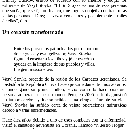
Dmitriy Zubkov, estuvo de acuerdo con lo anterior y elogió los
esfuerzos de Vasyl Stoyka. “El Sr. Stoyka es una de esas personas
que sueña, que se fija un blanco, que logra su objetivo de traer otras
tantas personas a Dios; tal vez a centenares y posiblemente a miles
de ellas”, dijo.
Un corazón transformado
Entre los proyectos patrocinados por el hombre
de negocios y evangelizador, Vasyl Stoyka,
figura el enseñar a los niños y jóvenes cómo
ayudar en la limpieza de sus pueblos y villas.
Imagen: missioner.eu.
Vasyl Stoyka procede de la región de los Cárpatos ucranianos. Se
trasladó a la República Checa hace aproximadamente unos 20 años.
Cuando ganó su primer millón, vivió como lo hace cualquier
persona adinerada en este mundo. Pero, en 2005 se le diagnosticó
un tumor cerebral y fue sometido a una cirugía. Durante su vida,
Vasyl Stoyka ha sufrido cerca de veinte operaciones quirúrgicas
debido a varias enfermedades.
Hace diez años, debido a uno de esos combates con la enfermedad,
visitó el sanatorio adventista en Ucrania, llamado “Nuestro Hogar”.