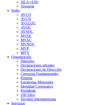
SILA (ASI)
Tesorería
Sedes
AVCO
AVCN
AVLLOC
AVOC
AVSOC
MVAE
MVAC
MVNOC
MVP
MVY
Organización
Directiva
Declaraciones oficiales
Declaraciones de Dirección
Creencias Fundamentales
Historia
Estrategias Misionales
Identidad Corporativa
Presidente
100 Años
División Interamericana
Servicios