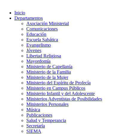
Inicio
Departamentos
Asociación Ministerial
Comunicaciones
Educación
Escuela Sabática
Evangelismo
Jóvenes
Libertad Religiosa
Mayordomía
Ministerio de Capellanía
Ministerio de la Familia
Ministerio de la Mujer
Ministerio del Espíritu de Profecía
Ministerio en Campus Públicos
Ministerio Infantil y del Adolescente
Ministerios Adventistas de Posibilidades
Ministerios Personales
Música
Publicaciones
Salud y Temperancia
Secretaría
SIEMA