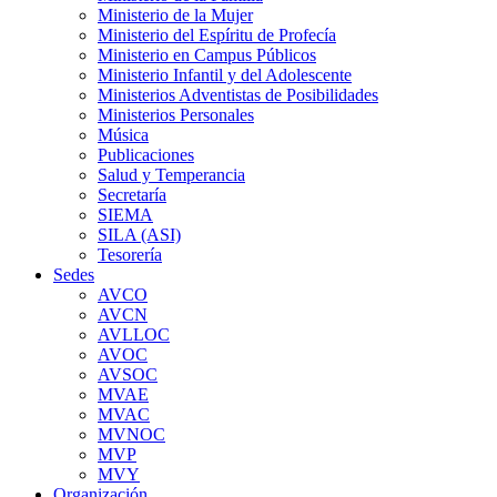
Ministerio de la Mujer
Ministerio del Espíritu de Profecía
Ministerio en Campus Públicos
Ministerio Infantil y del Adolescente
Ministerios Adventistas de Posibilidades
Ministerios Personales
Música
Publicaciones
Salud y Temperancia
Secretaría
SIEMA
SILA (ASI)
Tesorería
Sedes
AVCO
AVCN
AVLLOC
AVOC
AVSOC
MVAE
MVAC
MVNOC
MVP
MVY
Organización