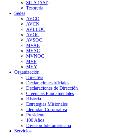
SILA (ASI)
Tesorería
Sedes
AVCO
AVCN
AVLLOC
AVOC
AVSOC
MVAE
MVAC
MVNOC
MVP
MVY
Organización
Directiva
Declaraciones oficiales
Declaraciones de Dirección
Creencias Fundamentales
Historia
Estrategias Misionales
Identidad Corporativa
Presidente
100 Años
División Interamericana
Servicios