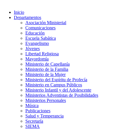
Inicio
Departamentos
Asociación Ministerial
Comunicaciones
Educación
Escuela Sabática
Evangelismo
Jóvenes
Libertad Religiosa
Mayordomía
Ministerio de Capellanía
Ministerio de la Familia
Ministerio de la Mujer
Ministerio del Espíritu de Profecía
Ministerio en Campus Públicos
Ministerio Infantil y del Adolescente
Ministerios Adventistas de Posibilidades
Ministerios Personales
Música
Publicaciones
Salud y Temperancia
Secretaría
SIEMA