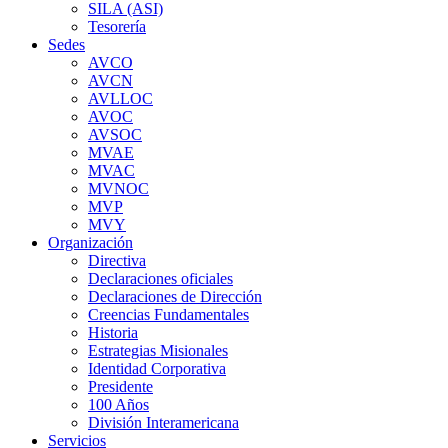
SILA (ASI)
Tesorería
Sedes
AVCO
AVCN
AVLLOC
AVOC
AVSOC
MVAE
MVAC
MVNOC
MVP
MVY
Organización
Directiva
Declaraciones oficiales
Declaraciones de Dirección
Creencias Fundamentales
Historia
Estrategias Misionales
Identidad Corporativa
Presidente
100 Años
División Interamericana
Servicios