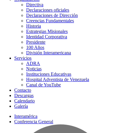
Directiva
Declaraciones oficiales
Declaraciones de Dirección
Creencias Fundamentales
Historia
Estrategias Misionales
Identidad Corporativa
Presidente
100 Años
División Interamericana
Servicios
ADRA
Noticias
Instituciones Educativas
Hospital Adventista de Venezuela
Canal de YouTube
Contacto
Descargas
Calendario
Galería
Interamérica
Conferencia General