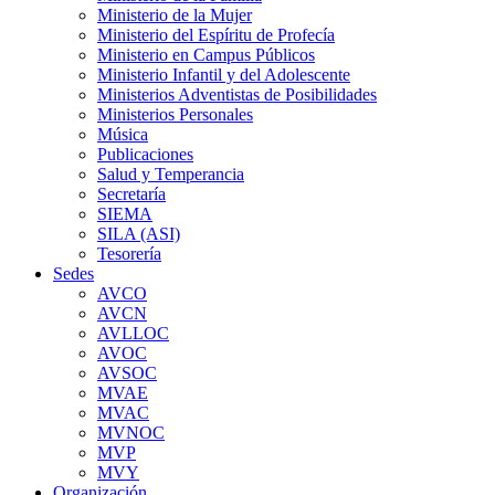
Ministerio de la Mujer
Ministerio del Espíritu de Profecía
Ministerio en Campus Públicos
Ministerio Infantil y del Adolescente
Ministerios Adventistas de Posibilidades
Ministerios Personales
Música
Publicaciones
Salud y Temperancia
Secretaría
SIEMA
SILA (ASI)
Tesorería
Sedes
AVCO
AVCN
AVLLOC
AVOC
AVSOC
MVAE
MVAC
MVNOC
MVP
MVY
Organización