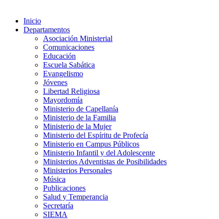
Inicio
Departamentos
Asociación Ministerial
Comunicaciones
Educación
Escuela Sabática
Evangelismo
Jóvenes
Libertad Religiosa
Mayordomía
Ministerio de Capellanía
Ministerio de la Familia
Ministerio de la Mujer
Ministerio del Espíritu de Profecía
Ministerio en Campus Públicos
Ministerio Infantil y del Adolescente
Ministerios Adventistas de Posibilidades
Ministerios Personales
Música
Publicaciones
Salud y Temperancia
Secretaría
SIEMA