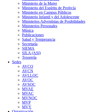
Ministerio de la Mujer
Ministerio del Espíritu de Profecía
Ministerio en Campus Públicos
Ministerio Infantil y del Adolescente
Ministerios Adventistas de Posibilidades
Ministerios Personales
Música
Publicaciones
Salud y Temperancia
Secretaría
SIEMA
SILA (ASI)
Tesorería
Sedes
AVCO
AVCN
AVLLOC
AVOC
AVSOC
MVAE
MVAC
MVNOC
MVP
MVY
Organización