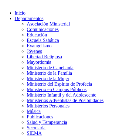
Inicio
Departamentos
Asociación Ministerial
Comunicaciones
Educación
Escuela Sabática
Evangelismo
Jóvenes
Libertad Religiosa
Mayordomía
Ministerio de Capellanía
Ministerio de la Familia
Ministerio de la Mujer
Ministerio del Espíritu de Profecía
Ministerio en Campus Públicos
Ministerio Infantil y del Adolescente
Ministerios Adventistas de Posibilidades
Ministerios Personales
Música
Publicaciones
Salud y Temperancia
Secretaría
SIEMA