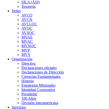
SILA (ASI)
Tesorería
Sedes
AVCO
AVCN
AVLLOC
AVOC
AVSOC
MVAE
MVAC
MVNOC
MVP
MVY
Organización
Directiva
Declaraciones oficiales
Declaraciones de Dirección
Creencias Fundamentales
Historia
Estrategias Misionales
Identidad Corporativa
Presidente
100 Años
División Interamericana
Servicios