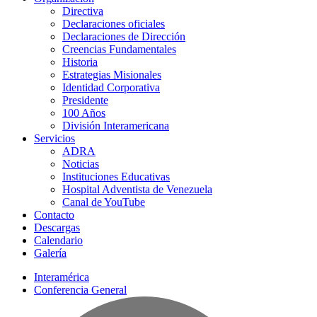
Directiva
Declaraciones oficiales
Declaraciones de Dirección
Creencias Fundamentales
Historia
Estrategias Misionales
Identidad Corporativa
Presidente
100 Años
División Interamericana
Servicios
ADRA
Noticias
Instituciones Educativas
Hospital Adventista de Venezuela
Canal de YouTube
Contacto
Descargas
Calendario
Galería
Interamérica
Conferencia General