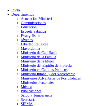
Inicio
Departamentos
Asociación Ministerial
Comunicaciones
Educación
Escuela Sabática
Evangelismo
Jóvenes
Libertad Religiosa
Mayordomía
Ministerio de Capellanía
Ministerio de la Familia
Ministerio de la Mujer
Ministerio del Espíritu de Profecía
Ministerio en Campus Públicos
Ministerio Infantil y del Adolescente
Ministerios Adventistas de Posibilidades
Ministerios Personales
Música
Publicaciones
Salud y Temperancia
Secretaría
SIEMA