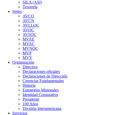
SILA (ASI)
Tesorería
Sedes
AVCO
AVCN
AVLLOC
AVOC
AVSOC
MVAE
MVAC
MVNOC
MVP
MVY
Organización
Directiva
Declaraciones oficiales
Declaraciones de Dirección
Creencias Fundamentales
Historia
Estrategias Misionales
Identidad Corporativa
Presidente
100 Años
División Interamericana
Servicios