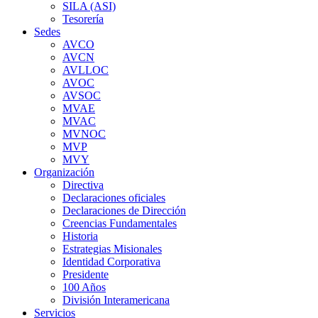
SILA (ASI)
Tesorería
Sedes
AVCO
AVCN
AVLLOC
AVOC
AVSOC
MVAE
MVAC
MVNOC
MVP
MVY
Organización
Directiva
Declaraciones oficiales
Declaraciones de Dirección
Creencias Fundamentales
Historia
Estrategias Misionales
Identidad Corporativa
Presidente
100 Años
División Interamericana
Servicios