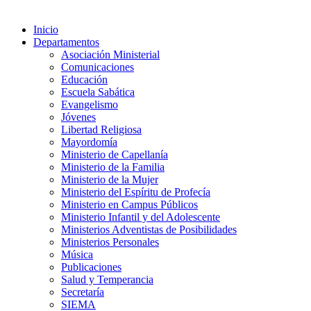
Inicio
Departamentos
Asociación Ministerial
Comunicaciones
Educación
Escuela Sabática
Evangelismo
Jóvenes
Libertad Religiosa
Mayordomía
Ministerio de Capellanía
Ministerio de la Familia
Ministerio de la Mujer
Ministerio del Espíritu de Profecía
Ministerio en Campus Públicos
Ministerio Infantil y del Adolescente
Ministerios Adventistas de Posibilidades
Ministerios Personales
Música
Publicaciones
Salud y Temperancia
Secretaría
SIEMA