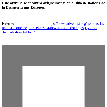
Este artículo se encontró originalmente en el sitio de noticias de
la División Trans-Europea.
Fuente:
https://news.adventist.org/es/todas-las-
noticias/noticias/go/2019-06-24/new-book-encourages-joy-and-
diversity-for-children/
.