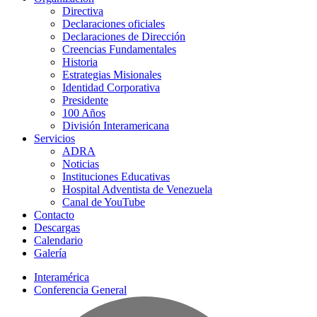
Directiva
Declaraciones oficiales
Declaraciones de Dirección
Creencias Fundamentales
Historia
Estrategias Misionales
Identidad Corporativa
Presidente
100 Años
División Interamericana
Servicios
ADRA
Noticias
Instituciones Educativas
Hospital Adventista de Venezuela
Canal de YouTube
Contacto
Descargas
Calendario
Galería
Interamérica
Conferencia General