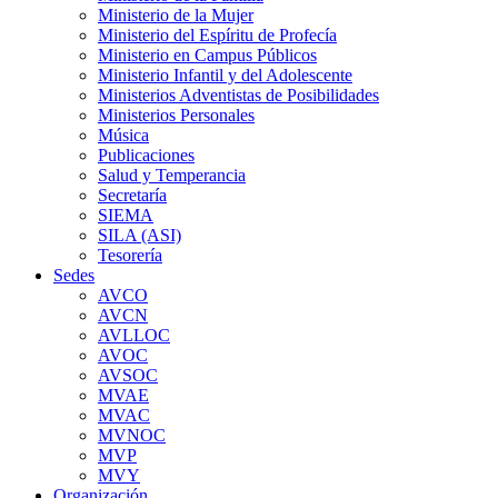
Ministerio de la Mujer
Ministerio del Espíritu de Profecía
Ministerio en Campus Públicos
Ministerio Infantil y del Adolescente
Ministerios Adventistas de Posibilidades
Ministerios Personales
Música
Publicaciones
Salud y Temperancia
Secretaría
SIEMA
SILA (ASI)
Tesorería
Sedes
AVCO
AVCN
AVLLOC
AVOC
AVSOC
MVAE
MVAC
MVNOC
MVP
MVY
Organización