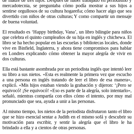
de madre de tres hijos. Después de haber trabajado en periodismo y
mercadotecnia, se preguntaba cómo podía mostrar a sus hijos a
sentirse orgullosos de su cultura hogareña; cómo hacer algo que sea
divertido con niños de otras culturas; Y como compartir un mensaje
de buena voluntad.
El resultado es ‘Happy birthday, Vana’, un libro bilingüe para niños
que celebra el quinto cumpleaños de su hija en inglés y chichewa. El
libro se ha hecho popular en las escuelas y bibliotecas locales, donde
vive en Binfield, Inglaterra, y ahora tiene compromisos para hablar
en Londres explicando cómo obtener la mayor alegría de vivir en
dos culturas.
Ella está bastante asombrada por un periodista inglés que intentó leer
su libro a sus nietos. «Esta es realmente la primera vez que escucho
a una persona en inglés tratando de leer el libro de esa manera»,
explicó. «Mis hijos estaban viendo la grabación y dijeron: ‘¡Pero se
equivocó! ¡Se equivocó! «Eso es parte de la alegría, solo intentarlo»,
señaló, mientras compartía con ellos cómo el intento, por muy mal
pronunciado que sea, ayuda a unir a las personas.
Al mismo tiempo, los nietos de la periodista disfrutaron tanto el libro
que se hizo esencial sentar a Judith en el mismo sofá y descubrir su
motivación para escribir, y sentir la alegría que el libro le ha
brindado a ella y a cientos de otras personas.