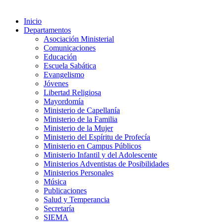
Inicio
Departamentos
Asociación Ministerial
Comunicaciones
Educación
Escuela Sabática
Evangelismo
Jóvenes
Libertad Religiosa
Mayordomía
Ministerio de Capellanía
Ministerio de la Familia
Ministerio de la Mujer
Ministerio del Espíritu de Profecía
Ministerio en Campus Públicos
Ministerio Infantil y del Adolescente
Ministerios Adventistas de Posibilidades
Ministerios Personales
Música
Publicaciones
Salud y Temperancia
Secretaría
SIEMA