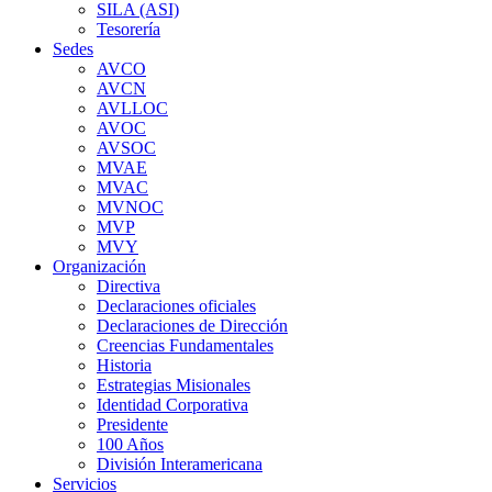
SILA (ASI)
Tesorería
Sedes
AVCO
AVCN
AVLLOC
AVOC
AVSOC
MVAE
MVAC
MVNOC
MVP
MVY
Organización
Directiva
Declaraciones oficiales
Declaraciones de Dirección
Creencias Fundamentales
Historia
Estrategias Misionales
Identidad Corporativa
Presidente
100 Años
División Interamericana
Servicios