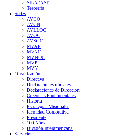
SILA (ASI)
Tesorería
Sedes
AVCO
AVCN
AVLLOC
AVOC
AVSOC
MVAE
MVAC
MVNOC
MVP
MVY
Organización
Directiva
Declaraciones oficiales
Declaraciones de Dirección
Creencias Fundamentales
Historia
Estrategias Misionales
Identidad Corporativa
Presidente
100 Años
División Interamericana
Servicios