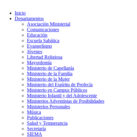
Inicio
Departamentos
Asociación Ministerial
Comunicaciones
Educación
Escuela Sabática
Evangelismo
Jóvenes
Libertad Religiosa
Mayordomía
Ministerio de Capellanía
Ministerio de la Familia
Ministerio de la Mujer
Ministerio del Espíritu de Profecía
Ministerio en Campus Públicos
Ministerio Infantil y del Adolescente
Ministerios Adventistas de Posibilidades
Ministerios Personales
Música
Publicaciones
Salud y Temperancia
Secretaría
SIEMA