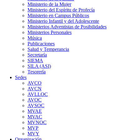
Ministerio de la Mujer
Ministerio del Espíritu de Profecía
Ministerio en Campus Públicos
Ministerio Infantil y del Adolescente
Ministerios Adventistas de Posibilidades
Ministerios Personales
Música
Publicaciones
Salud y Temperancia
Secretaría
SIEMA
SILA (ASI)
Tesorería
Sedes
AVCO
AVCN
AVLLOC
AVOC
AVSOC
MVAE
MVAC
MVNOC
MVP
MVY
Organización