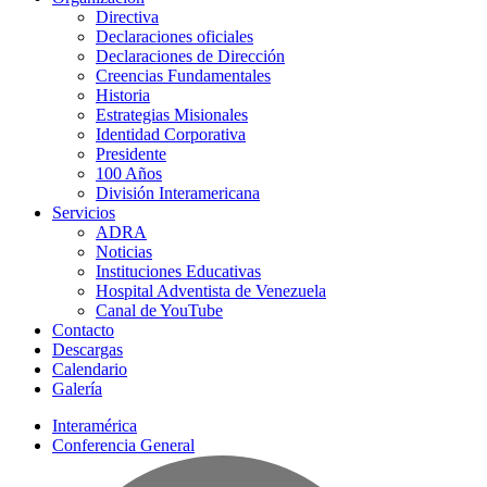
Directiva
Declaraciones oficiales
Declaraciones de Dirección
Creencias Fundamentales
Historia
Estrategias Misionales
Identidad Corporativa
Presidente
100 Años
División Interamericana
Servicios
ADRA
Noticias
Instituciones Educativas
Hospital Adventista de Venezuela
Canal de YouTube
Contacto
Descargas
Calendario
Galería
Interamérica
Conferencia General