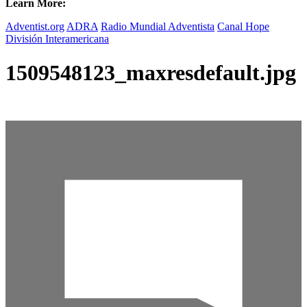
Learn More:
Adventist.org
ADRA
Radio Mundial Adventista
Canal Hope
División Interamericana
1509548123_maxresdefault.jpg