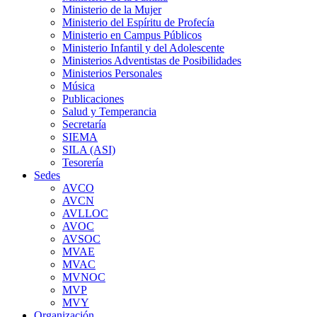
Ministerio de la Mujer
Ministerio del Espíritu de Profecía
Ministerio en Campus Públicos
Ministerio Infantil y del Adolescente
Ministerios Adventistas de Posibilidades
Ministerios Personales
Música
Publicaciones
Salud y Temperancia
Secretaría
SIEMA
SILA (ASI)
Tesorería
Sedes
AVCO
AVCN
AVLLOC
AVOC
AVSOC
MVAE
MVAC
MVNOC
MVP
MVY
Organización