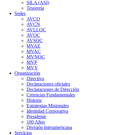
SILA (ASI)
Tesorería
Sedes
AVCO
AVCN
AVLLOC
AVOC
AVSOC
MVAE
MVAC
MVNOC
MVP
MVY
Organización
Directiva
Declaraciones oficiales
Declaraciones de Dirección
Creencias Fundamentales
Historia
Estrategias Misionales
Identidad Corporativa
Presidente
100 Años
División Interamericana
Servicios