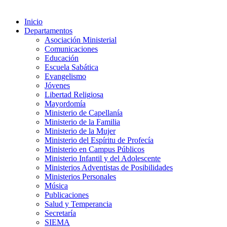
Inicio
Departamentos
Asociación Ministerial
Comunicaciones
Educación
Escuela Sabática
Evangelismo
Jóvenes
Libertad Religiosa
Mayordomía
Ministerio de Capellanía
Ministerio de la Familia
Ministerio de la Mujer
Ministerio del Espíritu de Profecía
Ministerio en Campus Públicos
Ministerio Infantil y del Adolescente
Ministerios Adventistas de Posibilidades
Ministerios Personales
Música
Publicaciones
Salud y Temperancia
Secretaría
SIEMA