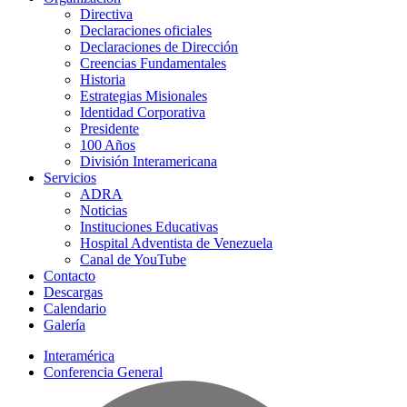
Directiva
Declaraciones oficiales
Declaraciones de Dirección
Creencias Fundamentales
Historia
Estrategias Misionales
Identidad Corporativa
Presidente
100 Años
División Interamericana
Servicios
ADRA
Noticias
Instituciones Educativas
Hospital Adventista de Venezuela
Canal de YouTube
Contacto
Descargas
Calendario
Galería
Interamérica
Conferencia General