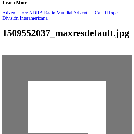
Learn More:
Adventist.org
ADRA
Radio Mundial Adventista
Canal Hope
División Interamericana
1509552037_maxresdefault.jpg