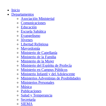
Inicio
Departamentos
Asociación Ministerial
Comunicaciones
Educación
Escuela Sabática
Evangelismo
Jóvenes
Libertad Religiosa
Mayordomía
Ministerio de Capellanía
Ministerio de la Familia
Ministerio de la Mujer
Ministerio del Espíritu de Profecía
Ministerio en Campus Públicos
Ministerio Infantil y del Adolescente
Ministerios Adventistas de Posibilidades
Ministerios Personales
Música
Publicaciones
Salud y Temperancia
Secretaría
SIEMA