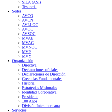
SILA (ASI)
Tesorería
Sedes
AVCO
AVCN
AVLLOC
AVOC
AVSOC
MVAE
MVAC
MVNOC
MVP
MVY
Organización
Directiva
Declaraciones oficiales
Declaraciones de Dirección
Creencias Fundamentales
Historia
Estrategias Misionales
Identidad Corporativa
Presidente
100 Años
División Interamericana
Servicios