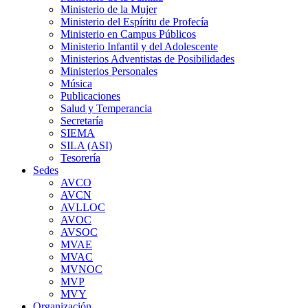
Ministerio de la Mujer
Ministerio del Espíritu de Profecía
Ministerio en Campus Públicos
Ministerio Infantil y del Adolescente
Ministerios Adventistas de Posibilidades
Ministerios Personales
Música
Publicaciones
Salud y Temperancia
Secretaría
SIEMA
SILA (ASI)
Tesorería
Sedes
AVCO
AVCN
AVLLOC
AVOC
AVSOC
MVAE
MVAC
MVNOC
MVP
MVY
Organización