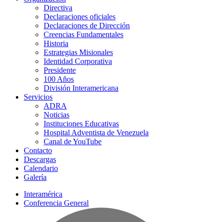
Directiva
Declaraciones oficiales
Declaraciones de Dirección
Creencias Fundamentales
Historia
Estrategias Misionales
Identidad Corporativa
Presidente
100 Años
División Interamericana
Servicios
ADRA
Noticias
Instituciones Educativas
Hospital Adventista de Venezuela
Canal de YouTube
Contacto
Descargas
Calendario
Galería
Interamérica
Conferencia General