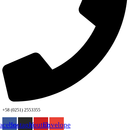
+58 (0251) 2553355
acebook
Instagram
Youtube
Envelope