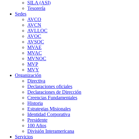
SILA (ASI)
Tesorería
Sedes
AVCO
AVCN
AVLLOC
AVOC
AVSOC
MVAE
MVAC
MVNOC
MVP
MVY
Organización
Directiva
Declaraciones oficiales
Declaraciones de Dirección
Creencias Fundamentales
Historia
Estrategias Misionales
Identidad Corporativa
Presidente
100 Años
División Interamericana
Servicios