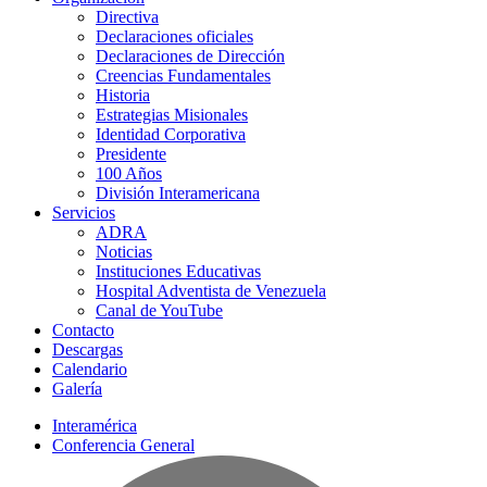
Directiva
Declaraciones oficiales
Declaraciones de Dirección
Creencias Fundamentales
Historia
Estrategias Misionales
Identidad Corporativa
Presidente
100 Años
División Interamericana
Servicios
ADRA
Noticias
Instituciones Educativas
Hospital Adventista de Venezuela
Canal de YouTube
Contacto
Descargas
Calendario
Galería
Interamérica
Conferencia General