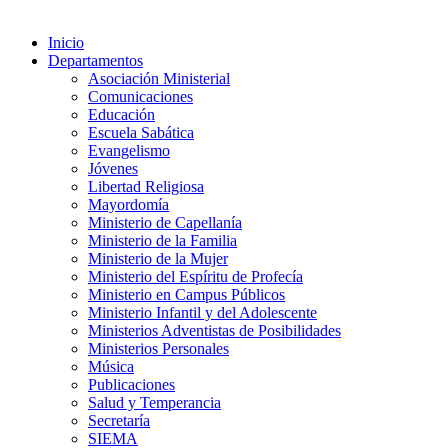
Inicio
Departamentos
Asociación Ministerial
Comunicaciones
Educación
Escuela Sabática
Evangelismo
Jóvenes
Libertad Religiosa
Mayordomía
Ministerio de Capellanía
Ministerio de la Familia
Ministerio de la Mujer
Ministerio del Espíritu de Profecía
Ministerio en Campus Públicos
Ministerio Infantil y del Adolescente
Ministerios Adventistas de Posibilidades
Ministerios Personales
Música
Publicaciones
Salud y Temperancia
Secretaría
SIEMA