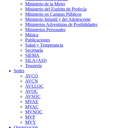
Ministerio de la Mujer
Ministerio del Espíritu de Profecía
Ministerio en Campus Públicos
Ministerio Infantil y del Adolescente
Ministerios Adventistas de Posibilidades
Ministerios Personales
Música
Publicaciones
Salud y Temperancia
Secretaría
SIEMA
SILA (ASI)
Tesorería
Sedes
AVCO
AVCN
AVLLOC
AVOC
AVSOC
MVAE
MVAC
MVNOC
MVP
MVY
Organización