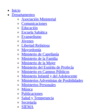
Inicio
Departamentos
Asociación Ministerial
Comunicaciones
Educación
Escuela Sabática
Evangelismo
Jóvenes
Libertad Religiosa
Mayordomía
Ministerio de Capellanía
Ministerio de la Familia
Ministerio de la Mujer
Ministerio del Espíritu de Profecía
Ministerio en Campus Públicos
Ministerio Infantil y del Adolescente
Ministerios Adventistas de Posibilidades
Ministerios Personales
Música
Publicaciones
Salud y Temperancia
Secretaría
SIEMA