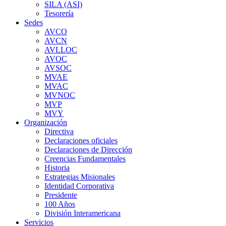
SILA (ASI)
Tesorería
Sedes
AVCO
AVCN
AVLLOC
AVOC
AVSOC
MVAE
MVAC
MVNOC
MVP
MVY
Organización
Directiva
Declaraciones oficiales
Declaraciones de Dirección
Creencias Fundamentales
Historia
Estrategias Misionales
Identidad Corporativa
Presidente
100 Años
División Interamericana
Servicios