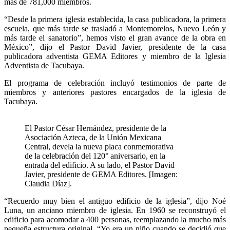
más de 781,000 miembros.
“Desde la primera iglesia establecida, la casa publicadora, la primera
escuela, que más tarde se trasladó a Montemorelos, Nuevo León y
más tarde el sanatorio”, hemos visto el gran avance de la obra en
México”, dijo el Pastor David Javier, presidente de la casa
publicadora adventista GEMA Editores y miembro de la Iglesia
Adventista de Tacubaya.
El programa de celebración incluyó testimonios de parte de
miembros y anteriores pastores encargados de la iglesia de
Tacubaya.
El Pastor César Hernández, presidente de la
Asociación Azteca, de la Unión Mexicana
Central, devela la nueva placa conmemorativa
de la celebración del 120° aniversario, en la
entrada del edificio. A su lado, el Pastor David
Javier, presidente de GEMA Editores. [Imagen:
Claudia Díaz].
“Recuerdo muy bien el antiguo edificio de la iglesia”, dijo Noé
Luna, un anciano miembro de iglesia. En 1960 se reconstruyó el
edificio para acomodar a 400 personas, reemplazando la mucho más
pequeña estructura original. “Yo era un niño cuando se decidió que