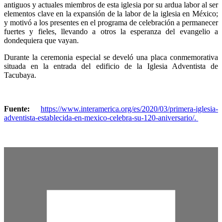
antiguos y actuales miembros de esta iglesia por su ardua labor al ser
elementos clave en la expansión de la labor de la iglesia en México;
y motivó a los presentes en el programa de celebración a permanecer
fuertes y fieles, llevando a otros la esperanza del evangelio a
dondequiera que vayan.
Durante la ceremonia especial se develó una placa conmemorativa
situada en la entrada del edificio de la Iglesia Adventista de
Tacubaya.
Fuente:
https://www.interamerica.org/es/2020/03/primera-iglesia-
adventista-establecida-en-mexico-celebra-su-120-aniversario/.