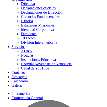
Directiva
Declaraciones oficiales
Declaraciones de Dirección
Creencias Fundamentales
Historia
Estrategias Misionales
Identidad Corporativa
Presidente
100 Años
División Interamericana
Servicios
ADRA
Noticias
Instituciones Educativas
Hospital Adventista de Venezuela
Canal de YouTube
Contacto
Descargas
Calendario
Galería
Interamérica
Conferencia General