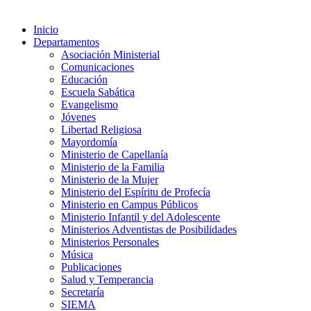
Inicio
Departamentos
Asociación Ministerial
Comunicaciones
Educación
Escuela Sabática
Evangelismo
Jóvenes
Libertad Religiosa
Mayordomía
Ministerio de Capellanía
Ministerio de la Familia
Ministerio de la Mujer
Ministerio del Espíritu de Profecía
Ministerio en Campus Públicos
Ministerio Infantil y del Adolescente
Ministerios Adventistas de Posibilidades
Ministerios Personales
Música
Publicaciones
Salud y Temperancia
Secretaría
SIEMA