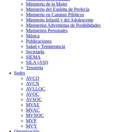
Ministerio de la Mujer
Ministerio del Espíritu de Profecía
Ministerio en Campus Públicos
Ministerio Infantil y del Adolescente
Ministerios Adventistas de Posibilidades
Ministerios Personales
Música
Publicaciones
Salud y Temperancia
Secretaría
SIEMA
SILA (ASI)
Tesorería
Sedes
AVCO
AVCN
AVLLOC
AVOC
AVSOC
MVAE
MVAC
MVNOC
MVP
MVY
Organización