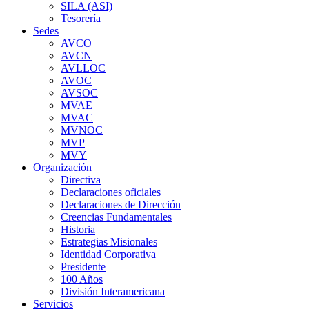
SILA (ASI)
Tesorería
Sedes
AVCO
AVCN
AVLLOC
AVOC
AVSOC
MVAE
MVAC
MVNOC
MVP
MVY
Organización
Directiva
Declaraciones oficiales
Declaraciones de Dirección
Creencias Fundamentales
Historia
Estrategias Misionales
Identidad Corporativa
Presidente
100 Años
División Interamericana
Servicios