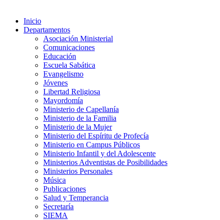
Inicio
Departamentos
Asociación Ministerial
Comunicaciones
Educación
Escuela Sabática
Evangelismo
Jóvenes
Libertad Religiosa
Mayordomía
Ministerio de Capellanía
Ministerio de la Familia
Ministerio de la Mujer
Ministerio del Espíritu de Profecía
Ministerio en Campus Públicos
Ministerio Infantil y del Adolescente
Ministerios Adventistas de Posibilidades
Ministerios Personales
Música
Publicaciones
Salud y Temperancia
Secretaría
SIEMA