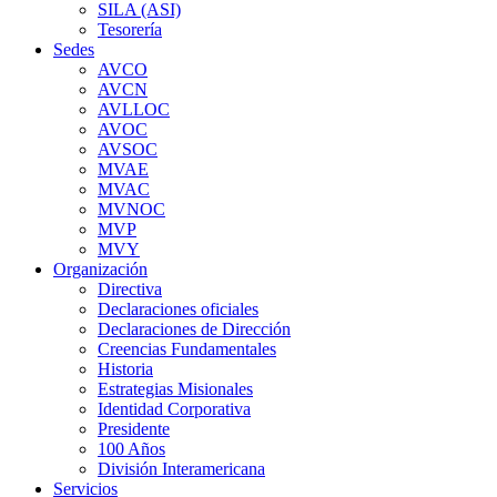
SILA (ASI)
Tesorería
Sedes
AVCO
AVCN
AVLLOC
AVOC
AVSOC
MVAE
MVAC
MVNOC
MVP
MVY
Organización
Directiva
Declaraciones oficiales
Declaraciones de Dirección
Creencias Fundamentales
Historia
Estrategias Misionales
Identidad Corporativa
Presidente
100 Años
División Interamericana
Servicios