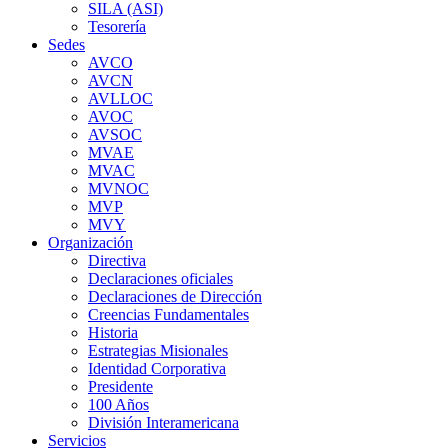
SILA (ASI)
Tesorería
Sedes
AVCO
AVCN
AVLLOC
AVOC
AVSOC
MVAE
MVAC
MVNOC
MVP
MVY
Organización
Directiva
Declaraciones oficiales
Declaraciones de Dirección
Creencias Fundamentales
Historia
Estrategias Misionales
Identidad Corporativa
Presidente
100 Años
División Interamericana
Servicios