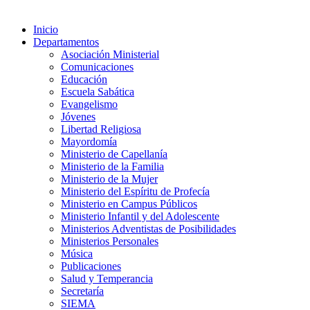
Inicio
Departamentos
Asociación Ministerial
Comunicaciones
Educación
Escuela Sabática
Evangelismo
Jóvenes
Libertad Religiosa
Mayordomía
Ministerio de Capellanía
Ministerio de la Familia
Ministerio de la Mujer
Ministerio del Espíritu de Profecía
Ministerio en Campus Públicos
Ministerio Infantil y del Adolescente
Ministerios Adventistas de Posibilidades
Ministerios Personales
Música
Publicaciones
Salud y Temperancia
Secretaría
SIEMA