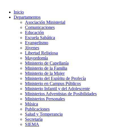
Inicio
Departamentos
Asociación Ministerial
Comunicaciones
Educación
Escuela Sabática
Evangelismo
Jóvenes
Libertad Religiosa
Mayordomía
Ministerio de Capellanía
Ministerio de la Familia
Ministerio de la Mujer
Ministerio del Espíritu de Profecía
Ministerio en Campus Públicos
Ministerio Infantil y del Adolescente
Ministerios Adventistas de Posibilidades
Ministerios Personales
Música
Publicaciones
Salud y Temperancia
Secretaría
SIEMA