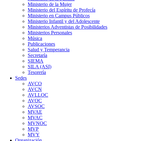
Ministerio de la Mujer
Ministerio del Espíritu de Profecía
Ministerio en Campus Públicos
Ministerio Infantil y del Adolescente
Ministerios Adventistas de Posibilidades
Ministerios Personales
Música
Publicaciones
Salud y Temperancia
Secretaría
SIEMA
SILA (ASI)
Tesorería
Sedes
AVCO
AVCN
AVLLOC
AVOC
AVSOC
MVAE
MVAC
MVNOC
MVP
MVY
Organización