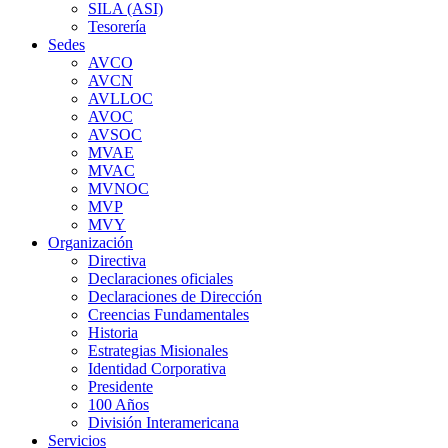
SILA (ASI)
Tesorería
Sedes
AVCO
AVCN
AVLLOC
AVOC
AVSOC
MVAE
MVAC
MVNOC
MVP
MVY
Organización
Directiva
Declaraciones oficiales
Declaraciones de Dirección
Creencias Fundamentales
Historia
Estrategias Misionales
Identidad Corporativa
Presidente
100 Años
División Interamericana
Servicios