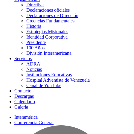
Directiva
Declaraciones oficiales
Declaraciones de Dirección
Creencias Fundamentales
Historia
Estrategias Misionales
Identidad Corporativa
Presidente
100 Años
División Interamericana
Servicios
ADRA
Noticias
Instituciones Educativas
Hospital Adventista de Venezuela
Canal de YouTube
Contacto
Descargas
Calendario
Galería
Interamérica
Conferencia General