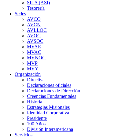
SILA (ASI)
Tesorería
Sedes
AVCO
AVCN
AVLLOC
AVOC
AVSOC
MVAE
MVAC
MVNOC
MVP
MVY
Organización
Directiva
Declaraciones oficiales
Declaraciones de Dirección
Creencias Fundamentales
Historia
Estrategias Misionales
Identidad Corporativa
Presidente
100 Años
División Interamericana
Servicios