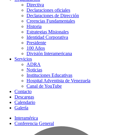
Directiva
Declaraciones oficiales
Declaraciones de Dirección
Creencias Fundamentales
Historia
Estrategias Misionales
Identidad Corporativa
Presidente
100 Años
División Interamericana
Servicios
ADRA
Noticias
Instituciones Educativas
Hospital Adventista de Venezuela
Canal de YouTube
Contacto
Descargas
Calendario
Galería
Interamérica
Conferencia General