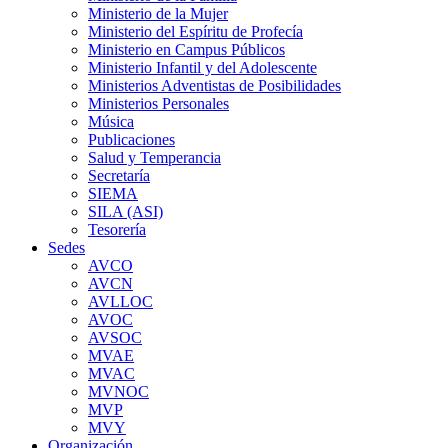
Ministerio de la Mujer
Ministerio del Espíritu de Profecía
Ministerio en Campus Públicos
Ministerio Infantil y del Adolescente
Ministerios Adventistas de Posibilidades
Ministerios Personales
Música
Publicaciones
Salud y Temperancia
Secretaría
SIEMA
SILA (ASI)
Tesorería
Sedes
AVCO
AVCN
AVLLOC
AVOC
AVSOC
MVAE
MVAC
MVNOC
MVP
MVY
Organización