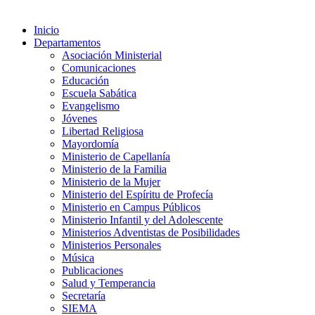
Inicio
Departamentos
Asociación Ministerial
Comunicaciones
Educación
Escuela Sabática
Evangelismo
Jóvenes
Libertad Religiosa
Mayordomía
Ministerio de Capellanía
Ministerio de la Familia
Ministerio de la Mujer
Ministerio del Espíritu de Profecía
Ministerio en Campus Públicos
Ministerio Infantil y del Adolescente
Ministerios Adventistas de Posibilidades
Ministerios Personales
Música
Publicaciones
Salud y Temperancia
Secretaría
SIEMA